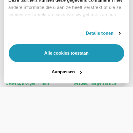
Deze partners kunnen deze gegevens combineren met
andere informatie die u aan ze heeft verstrekt of die ze
hebben verzameld op basis van uw gebruik van hun
Zyxel GS1200-8HP
services.
8-poorts Gigabit switch met
TP-Link TL-SG1008P v7
Details tonen
4x PoE+
8-Poorts Gigabit met 4-
48,00
excl. btw
Poorts PoE Switch
58,08
incl. btw
Alle cookies toestaan
41,44
excl. btw
50,14
incl. btw
Aanpassen
Op werkdagen voor 21:00
Op werkdagen voor 21:00
besteld, morgen in huis
besteld, morgen in huis
Vergelijk
Vergelijk
WIL JIJ ADVIES OP MAAT?
Vraag het onze experts!