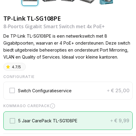
TP-Link TL-SG108PE
8-Poorts Gigabit Smart Switch met 4x PoE+
De TP-Link TL-SG108PE is een netwerkswitch met 8
Gigabitpoorten, waarvan er 4 PoE+ ondersteunen. Deze switch
biedt uitgebreide beheeropties en ondersteunt Port Mirroring,
VLAN en Quality of Services. Ideaal voor kleine kantoren.
4.7/5
CONFIGURATIE
€ 25,00
Switch Configuratieservice
+
KOMMAGO CAREPACK
€ 9,99
5 Jaar CarePack TL-SG108PE
+