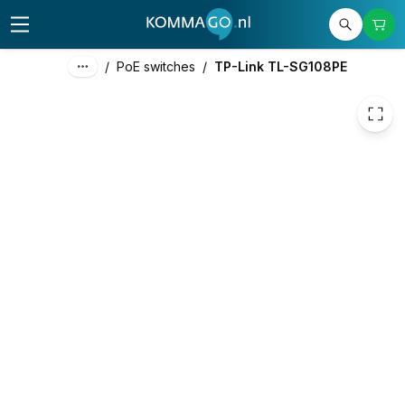
41,28
excl. btw
49,95
incl. btw
/
PoE switches
/
TP-Link TL-SG108PE