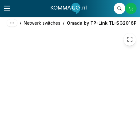
151,65
excl. btw
183,50
incl. btw
/
Netwerk switches
/
Omada by TP-Link TL-SG2016P