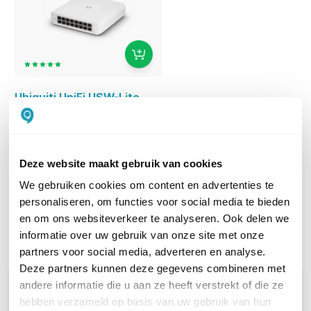
Ubiquiti UniFi USW-Lite-
16-PoE
16-Poorts Gigabit L2
Managed PoE Switch
Deze website maakt gebruik van cookies
178,43
excl. btw
215,90
incl. btw
We gebruiken cookies om content en advertenties te
personaliseren, om functies voor social media te bieden
Op werkdagen voor 21:00
besteld, morgen in huis
en om ons websiteverkeer te analyseren. Ook delen we
informatie over uw gebruik van onze site met onze
Vergelijk
partners voor social media, adverteren en analyse.
Deze partners kunnen deze gegevens combineren met
WIL JIJ ADVIES OP MAAT?
andere informatie die u aan ze heeft verstrekt of die ze
hebben verzameld op basis van uw gebruik van hun
Vraag het onze experts!