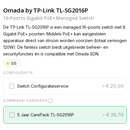
Omada by TP-Link TL-SG2016P
16-Poorts Gigabit PoE+ Managed Switch
De TP-Link TL-SG2016P is een managed 16-poorts switch met 8
Gigabit PoE+ poorten. Middels PoE+ kan aangesloten
apparatuur direct van stroom worden voorzien (totaal vermogen
120W). De fanless switch biedt uitgebreide beheer- en
securityfuncties en is compatible met Omada SDN.
5/5
CONFIGURATIE
€ 25,00
Switch Configuratieservice
+
KOMMAGO CAREPACK
€ 36,70
5 Jaar CarePack TL-SG2016P
+