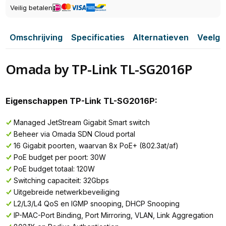
Veilig betalen
Omschrijving
Specificaties
Alternatieven
Veelge
Omada by TP-Link TL-SG2016P
Eigenschappen TP-Link TL-SG2016P:
Managed JetStream Gigabit Smart switch
Beheer via Omada SDN Cloud portal
16 Gigabit poorten, waarvan 8x PoE+ (802.3at/af)
PoE budget per poort: 30W
PoE budget totaal: 120W
Switching capaciteit: 32Gbps
Uitgebreide netwerkbeveiliging
L2/L3/L4 QoS en IGMP snooping, DHCP Snooping
IP-MAC-Port Binding, Port Mirroring, VLAN, Link Aggregation