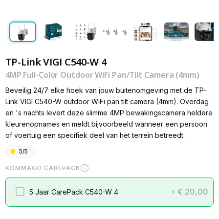
TP-Link VIGI C540-W 4
4MP Full-Color Outdoor WiFi Pan/Tilt Camera (4mm)
Beveilig 24/7 elke hoek van jouw buitenomgeving met de TP-
Link VIGI C540-W outdoor WiFi pan tilt camera (4mm). Overdag
en 's nachts levert deze slimme 4MP bewakingscamera heldere
kleurenopnames en meldt bijvoorbeeld wanneer een persoon
of voertuig een specifiek deel van het terrein betreedt.
5/5
KOMMAGO CAREPACK
€ 20,00
5 Jaar CarePack C540-W 4
+