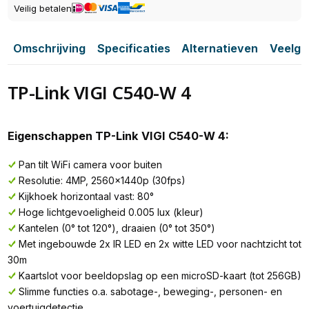
Veilig betalen
Omschrijving
Specificaties
Alternatieven
Veelge
TP-Link VIGI C540-W 4
Eigenschappen TP-Link VIGI C540-W 4:
Pan tilt WiFi camera voor buiten
Resolutie: 4MP, 2560x1440p (30fps)
Kijkhoek horizontaal vast: 80°
Hoge lichtgevoeligheid 0.005 lux (kleur)
Kantelen (0° tot 120°), draaien (0° tot 350°)
Met ingebouwde 2x IR LED en 2x witte LED voor nachtzicht tot
30m
Kaartslot voor beeldopslag op een microSD-kaart (tot 256GB)
Slimme functies o.a. sabotage-, beweging-, personen- en
voertuigdetectie