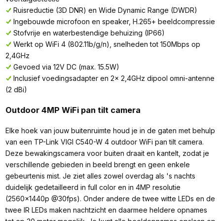
Ruisreductie (3D DNR) en Wide Dynamic Range (DWDR)
Ingebouwde microfoon en speaker, H.265+ beeldcompressie
Stofvrije en waterbestendige behuizing (IP66)
Werkt op WiFi 4 (802.11b/g/n), snelheden tot 150Mbps op
2,4GHz
Gevoed via 12V DC (max. 15.5W)
Inclusief voedingsadapter en 2x 2,4GHz dipool omni-antenne
(2 dBi)
Outdoor 4MP WiFi pan tilt camera
Elke hoek van jouw buitenruimte houd je in de gaten met behulp
van een TP-Link VIGI C540-W 4 outdoor WiFi pan tilt camera.
Deze bewakingscamera voor buiten draait en kantelt, zodat je
verschillende gebieden in beeld brengt en geen enkele
gebeurtenis mist. Je ziet alles zowel overdag als 's nachts
duidelijk gedetailleerd in full color en in 4MP resolutie
(2560x1440p @30fps). Onder andere de twee witte LEDs en de
twee IR LEDs maken nachtzicht en daarmee heldere opnames