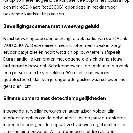
tot op 30 meter mogelijk. Je kunt alle beeldopnames opslaan op
een microSD-kaart (tot 256GB) door deze in het daarvoor
bestemde kaartslot te plaatsen.
Beveiligingscamera met tweeweg geluid
Naast bewakingsbeelden ontvang je ook audio van de TP-Link
VIGI C540-W. Deze camera met microfoon en speaker zorgt
ervoor dat je ziet én hoort wat zich op jouw terrein afspeelt.
Extra handig; je kan praten met degene die zich binnen jouw
buitenruimte beweegt. Schrik ongewenst bezoek af of verzoek
een persoon om te vertrekken. Word iets ongewoons
gedetecteerd, dan kun je ongenode gasten waarschuwen met
geluid en licht.
Slimme camera met detectiemogelijkheden
Ingestelde surveillanceroutes en automatisch volgen zijn
intelligente opties om de gebeurtenissen op jouw buitenterrein
in beeld te brengen. Je bepaalt zelf van welke gebeurtenis je
alarmmelding ontvangt. Wil je alleen een melding als een