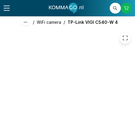
80,00
excl. btw
96,80
incl. btw
/
WiFi camera
/
TP-Link VIGI C540-W 4