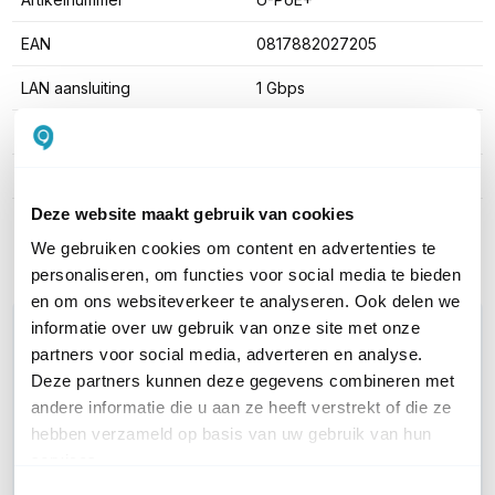
EAN
0817882027205
LAN aansluiting
1 Gbps
Aantal LAN poorten
1
PoE
802.3at PoE+ (30W)
Deze website maakt gebruik van cookies
Toon meer
We gebruiken cookies om content en advertenties te
personaliseren, om functies voor social media te bieden
en om ons websiteverkeer te analyseren. Ook delen we
informatie over uw gebruik van onze site met onze
WIL JIJ ADVIES OP MAAT?
partners voor social media, adverteren en analyse.
Vraag het onze experts!
Deze partners kunnen deze gegevens combineren met
andere informatie die u aan ze heeft verstrekt of die ze
Bel ons
hebben verzameld op basis van uw gebruik van hun
services.
E-mail