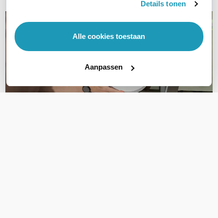
Details tonen
Alle cookies toestaan
Aanpassen
OVER DIT PRODUCT
Veelgestelde vragen
Ondersteund de Ubiquiti U-POE-AT 2,5gb
uplink voor een UniFi U7 pro ap van Ubiquiti?