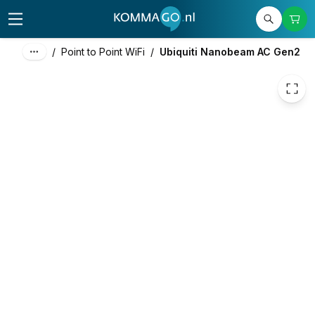
175,44
excl. btw
212,28
incl. btw
/
Point to Point WiFi
/
Ubiquiti Nanobeam AC Gen2