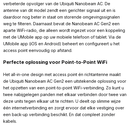
verbeterde opvolger van de Ubiquiti Nanobeam AC. De
antenne van dit model zendt een gerichter signaal uit en is
daardoor nog beter in staat om storende omgevingssignalen
weg te filteren. Daarnaast bevat de Nanobeam AC Gen2 een
aparte WiFi-radio, die alleen wordt ingezet voor een koppeling
met de UMobile app op uw mobiele telefoon of tablet. Via de
UMobile app (iOS en Android) beheert en configureert u het
access point eenvoudig op afstand.
Perfecte oplossing voor Point-to-Point WiFi
Het all-in-one design met access point én richtantenne maakt
de Ubiquiti Nanobeam AC Gen2 een uitstekende oplossing voor
het opzetten van een point-to-point WiFi-verbinding. Zo kunt u
twee nabijgelegen panden met elkaar verbinden door twee van
deze units tegen elkaar uit te richten. U deelt op slimme wijze
één internetverbinding en zorgt ervoor dat elke vestiging over
een back-up verbinding beschikt. En dat compleet zonder
kabels.