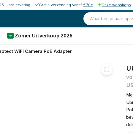
25+ jaar ervaring
Gratis verzending vanaf
€70*
Onze webshops
53,72
excl. b
65,00
Waar ben je naar op 
incl. b
Zomer Uitverkoop 2026
➜
Protect WiFi Camera PoE Adapter
Ub
vo
US
Met
Ubi
PoE
bev
dek