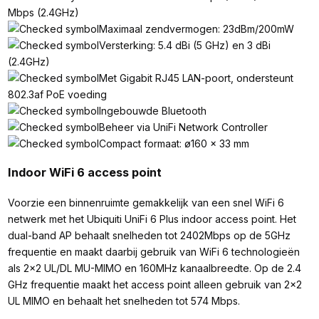
Mbps (2.4GHz)
Maximaal zendvermogen: 23dBm/200mW
Versterking: 5.4 dBi (5 GHz) en 3 dBi
(2.4GHz)
Met Gigabit RJ45 LAN-poort, ondersteunt
802.3af PoE voeding
Ingebouwde Bluetooth
Beheer via UniFi Network Controller
Compact formaat: ø160 x 33 mm
Indoor WiFi 6 access point
Voorzie een binnenruimte gemakkelijk van een snel WiFi 6
netwerk met het Ubiquiti UniFi 6 Plus indoor access point. Het
dual-band AP behaalt snelheden tot 2402Mbps op de 5GHz
frequentie en maakt daarbij gebruik van WiFi 6 technologieën
als 2x2 UL/DL MU-MIMO en 160MHz kanaalbreedte. Op de 2.4
GHz frequentie maakt het access point alleen gebruik van 2x2
UL MIMO en behaalt het snelheden tot 574 Mbps.