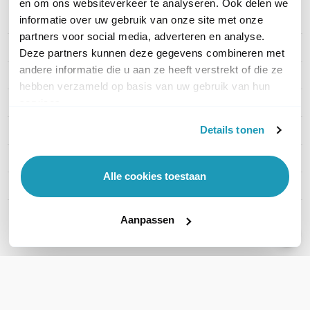
en om ons websiteverkeer te analyseren. Ook delen we
informatie over uw gebruik van onze site met onze
PRODUCT DETAILS
partners voor social media, adverteren en analyse.
Merk
Ubiquiti
Deze partners kunnen deze gegevens combineren met
andere informatie die u aan ze heeft verstrekt of die ze
Artikelnummer
U6+-5
hebben verzameld op basis van uw gebruik van hun
WiFi Standaard
WiFi 6 (11ax)
services.
Details tonen
Indoor of outdoor
Indoor
WiFi-frequentieband
2,4 GHz & 5 GHz
Alle cookies toestaan
Snelheid 2,4 GHz
574 Mbps
Aanpassen
Toon meer
WIL JIJ ADVIES OP MAAT?
Vraag het onze experts!