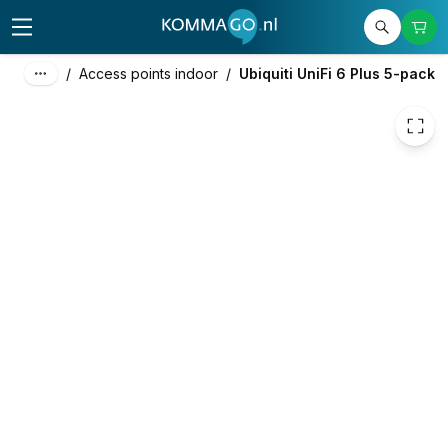
449,79
excl. btw
544,25
incl. btw
/
Access points indoor
/
Ubiquiti UniFi 6 Plus 5-pack