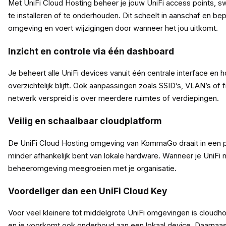
Met UniFi Cloud Hosting beheer je jouw UniFi access points, sw
te installeren of te onderhouden. Dit scheelt in aanschaf en be
omgeving en voert wijzigingen door wanneer het jou uitkomt.
Inzicht en controle via één dashboard
Je beheert alle UniFi devices vanuit één centrale interface en
overzichtelijk blijft. Ook aanpassingen zoals SSID’s, VLAN’s of 
netwerk verspreid is over meerdere ruimtes of verdiepingen.
Veilig en schaalbaar cloudplatform
De UniFi Cloud Hosting omgeving van KommaGo draait in een pro
minder afhankelijk bent van lokale hardware. Wanneer je UniFi n
beheeromgeving meegroeien met je organisatie.
Voordeliger dan een UniFi Cloud Key
Voor veel kleinere tot middelgrote UniFi omgevingen is cloudho
en je voorkomt ook onderhoud aan een lokaal device. Daarnaast