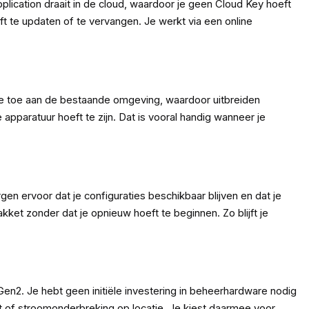
lication draait in de cloud, waardoor je geen Cloud Key hoeft
ft te updaten of te vervangen. Je werkt via een online
g je toe aan de bestaande omgeving, waardoor uitbreiden
 apparatuur hoeft te zijn. Dat is vooral handig wanneer je
n ervoor dat je configuraties beschikbaar blijven en dat je
ket zonder dat je opnieuw hoeft te beginnen. Zo blijft je
en2. Je hebt geen initiële investering in beheerhardware nodig
ct of stroomonderbreking op locatie. Je kiest daarmee voor