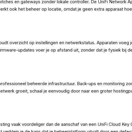
itches en gateways zonder lokale controller. De UniFi Network App
perkt ook het beheer op locatie, omdat je geen extra apparaat hoe
 houdt overzicht op instellingen en netwerkstatus. Apparaten voe
firmware-updates voer je op afstand uit, zonder dat je fysiek bij de
fessioneel beheerde infrastructuur. Back-ups en monitoring zorge
etwerk groeit, schaal je eenvoudig door naar een groter hostingpak
sting vaak voordeliger dan de aanschaf van een UniFi Cloud Key G
 verklein je de kans dat je beheerplatform uitvalt door een defe