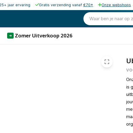
25+ jaar ervaring
Gratis verzending vanaf
€70*
Onze webshops
49,00
excl. b
59,29
Waar ben je naar op 
incl. b
Zomer Uitverkoop 2026
➜
Ub
vo
On
is 
uit
jou
mee
maa
org