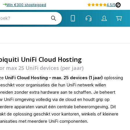
Win €300 shoptegoed
4.5/5
tw
zoek?
tw
iquiti UniFi Cloud Hosting
or max 25 UniFi devices (per jaar)
ze
UniFi Cloud Hosting – max. 25 devices (1 jaar)
oplossing
geschikt voor organisaties die hun UniFi netwerk willen
breiden zonder extra hardware aan te schaffen. Je beheert
w UniFi omgeving volledig via de cloud en houdt grip op
rdere apparaten vanuit één centrale beheeromgeving. Dit
kt de oplossing geschikt voor kantoren, winkels of kleinere
anisaties met meerdere UniFi componenten.