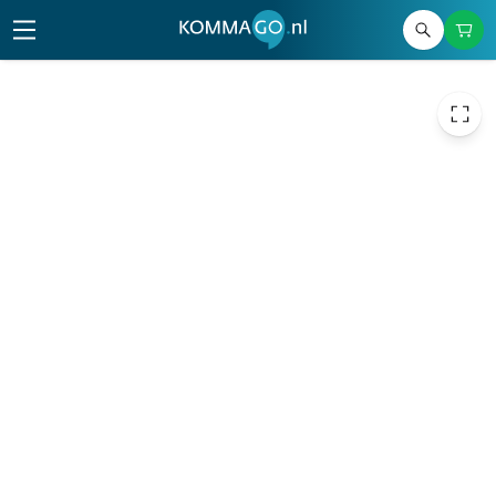
29,00
excl. btw
35,09
incl. btw