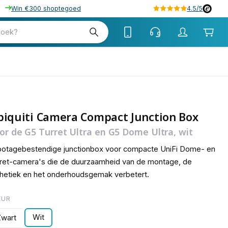
Win €300 shoptegoed
4.5/5
72
zoek?
biquiti Camera Compact Junction Box
or de G5 Turret Ultra en G5 Dome Ultra, wit
otagebestendige junctionbox voor compacte UniFi Dome- en
ret-camera's die de duurzaamheid van de montage, de
hetiek en het onderhoudsgemak verbetert.
EUR
Wit
Zwart