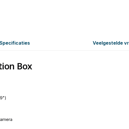
Specificaties
Veelgestelde v
tion Box
.9")
camera