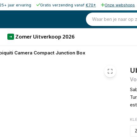
25+ jaar ervaring
Gratis verzending vanaf
€70*
Onze webshops
€ 60,
Waar ben je naar op 
Zomer Uitverkoop 2026
➜
biquiti Camera Compact Junction Box
U
Vo
Sab
Tur
est
KL