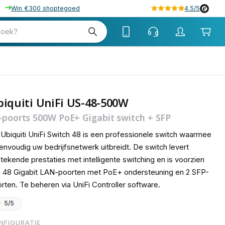
Win €300 shoptegoed
4.5/5
tw
zoek?
tw
iquiti UniFi US-48-500W
-poorts 500W PoE+ Gigabit switch + SFP
Ubiquiti UniFi Switch 48 is een professionele switch waarmee
envoudig uw bedrijfsnetwerk uitbreidt. De switch levert
stekende prestaties met intelligente switching en is voorzien
 48 Gigabit LAN-poorten met PoE+ ondersteuning en 2 SFP-
rten. Te beheren via UniFi Controller software.
5/5
NFIGURATIE