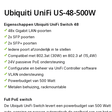
Ubiquiti UniFi US-48-500W
Eigenschappen Ubiquiti UniFi Switch 48
48x Gigabit LAN-poorten
2x SFP poorten
2x SFP+ poorten
Iedere poort afzonderlijk in te stellen
Compatibel met 802.3at (30W) en 802.3 af (15,4W)
24V passieve PoE ondersteuning
Configuratie en beheer via UniFi Controller software
VLAN ondersteuning
Powerbudget van 500 Watt
Metalen behuizing, rackmountable
Full PoE switch
De Ubiquiti UniFi Switch levert een powerbudget van 500 Watt v
auto-sensing en passen automatisch de snelheid aan aan het ne