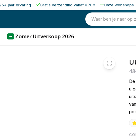
25+ jaar ervaring
Gratis verzending vanaf
€70*
Onze webshops
1.044,70
excl. b
1.264,09
Waar ben je naar op 
incl. b
Zomer Uitverkoop 2026
➜
Ub
48
De 
u e
uit
van
poo
CO