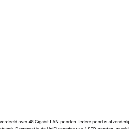
erdeeld over 48 Gigabit LAN-poorten. Iedere poort is afzonderlijk
twerk. Daarnaast is de UniFi voorzien van 4 SFP-poorten, geschi