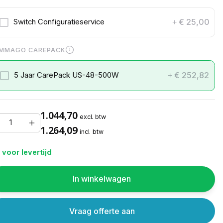
€ 25,00
Switch Configuratieservice
+
MMAGO CAREPACK
€ 252,82
5 Jaar CarePack US-48-500W
+
1.044,70
excl. btw
1.264,09
incl. btw
 voor levertijd
In winkelwagen
Vraag offerte aan