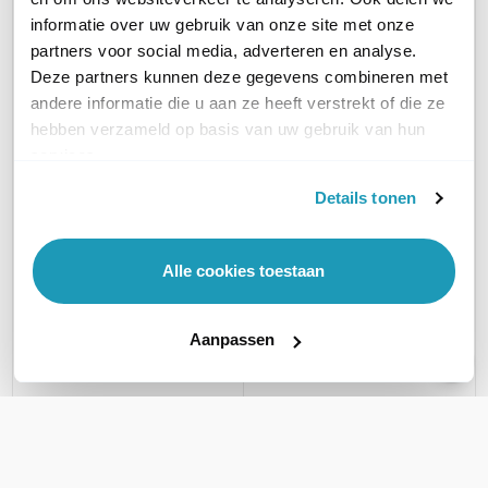
informatie over uw gebruik van onze site met onze
partners voor social media, adverteren en analyse.
Deze partners kunnen deze gegevens combineren met
andere informatie die u aan ze heeft verstrekt of die ze
demo- Ubiquiti UniFi
hebben verzameld op basis van uw gebruik van hun
UNAS 2 2-bay UniFi
services.
NAS met 2.5G
Details tonen
incl. 10GB POE++ injector
en 1 meter CAT6A (black)
Ubiquiti UniFi UNAS 2
164,59
excl. btw
(zwart)
Alle cookies toestaan
199,15
incl. btw
2-bay UniFi NAS met 2.5G
LAN
Aanpassen
199,00
excl. btw
240,79
incl. btw
PRODUCTCATEGORIEËN
NAS
NAS