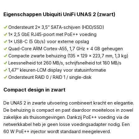
Eigenschappen Ubiquiti UniFi UNAS 2 (zwart)
Ondersteunt 2× 3,5″ SATA-schijven (HDD/SSD)
1× 2,5 GbE RJ45-poort met PoE++ voeding
1× USB-C (5 Gb/s) voor externe opslag
Quad-Core ARM Cortex-A55, 1,7 GHz + 4 GB geheugen
Compacte zwarte behuizing (135 × 129 × 223,7 mm, 1,3 kg)
Leessnelheid tot 260 MB/s, schrijfsnelheid tot 180 MB/s
1,47″ kleuren-LCM display voor statusinformatie
Ondersteunt RAID 0 / RAID 1 / single-disk
Compact design in zwart
De UNAS 2 in zwarte uitvoering combineert kracht en elegantie.
De behuizing is compact en past daardoor moeiteloos in zowel
zakelijke als thuisomgevingen. Dankzij PoE++ voeding via de
netwerkkabel heb je geen losse voedingsadapter nodig. Een
60 W PoE++ injector wordt standaard meegeleverd.