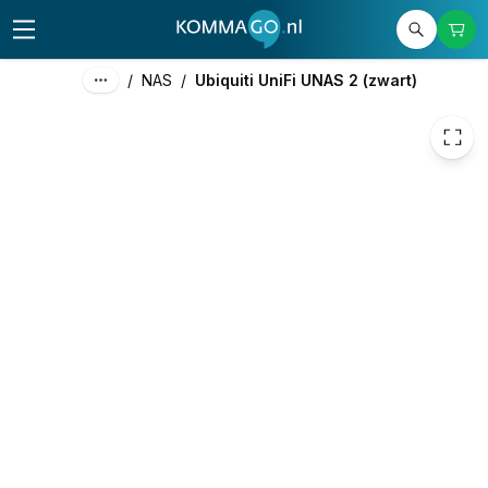
199,00
excl. btw
240,79
incl. btw
/
NAS
/
Ubiquiti UniFi UNAS 2 (zwart)