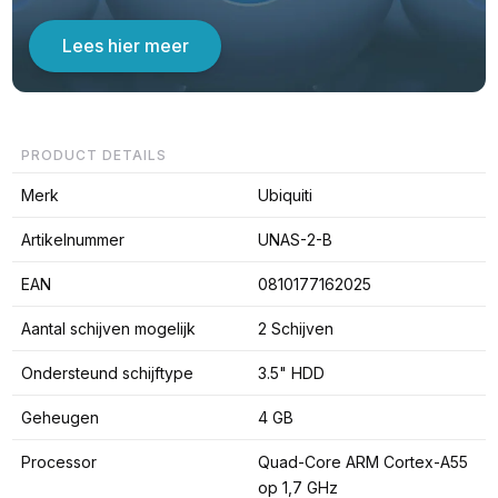
Lees hier meer
PRODUCT DETAILS
Merk
Ubiquiti
Artikelnummer
UNAS-2-B
EAN
0810177162025
Aantal schijven mogelijk
2 Schijven
Ondersteund schijftype
3.5" HDD
Geheugen
4 GB
Processor
Quad-Core ARM Cortex-A55
op 1,7 GHz