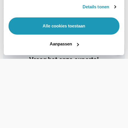
Merk
Ubiquiti
Details tonen
Artikelnummer
UACC-Flex-Utility-Pro
EAN
0810177164364
Alle cookies toestaan
Aanpassen
WIL JIJ ADVIES OP MAAT?
Vraag het onze experts!
Bel ons
E-mail