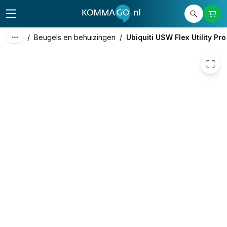
64,71
excl. btw
78,30
incl. btw
/
Beugels en behuizingen
/
Ubiquiti USW Flex Utility Pro