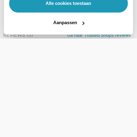
Alle cookies toestaan
Stel een vraag
Aanpassen
REVIEWS
(
3
)
Ga naar Trusted Shops reviews
Snelle Service
5/5
Snelle Service
Geschreven door Trusted Shops
26 maart 2024 om 11:00
Handig monteren
4/5
Handig monteren
Geschreven door Trusted Shops
31 juli 2023 om 08:50