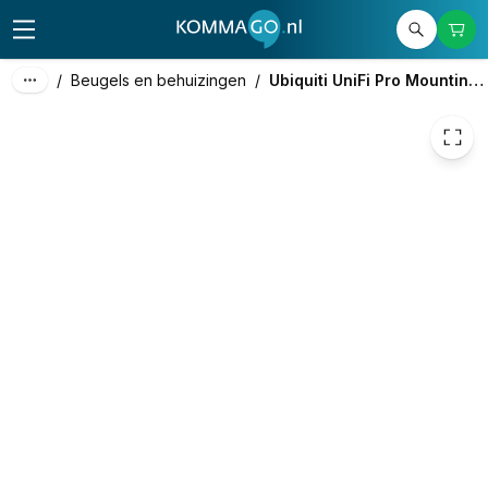
8,69
excl. btw
10,51
incl. btw
/
Beugels en behuizingen
/
Ubiquiti UniFi Pro Mounting System