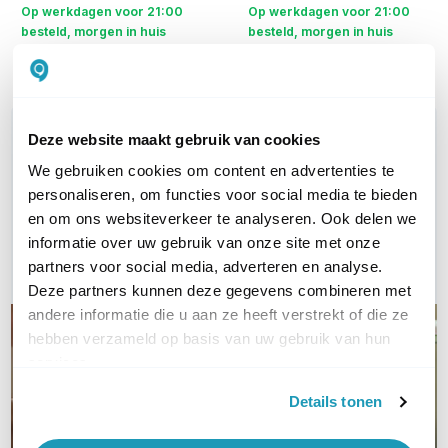
Op werkdagen voor 21:00
Op werkdagen voor 21:00
besteld, morgen in huis
besteld, morgen in huis
Vergelijk
Vergelijk
WIL JIJ ADVIES OP MAAT?
Deze website maakt gebruik van cookies
Vraag het onze experts!
We gebruiken cookies om content en advertenties te
personaliseren, om functies voor social media te bieden
Bel ons
en om ons websiteverkeer te analyseren. Ook delen we
informatie over uw gebruik van onze site met onze
E-mail
partners voor social media, adverteren en analyse.
Deze partners kunnen deze gegevens combineren met
andere informatie die u aan ze heeft verstrekt of die ze
hebben verzameld op basis van uw gebruik van hun
services.
Details tonen