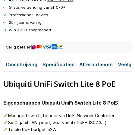
Gratis verzending vanaf
€70*
Professioneel advies
25+ jaar ervaring
Win €300 shoptegoed
Veilig betalen
Omschrijving
Specificaties
Alternatieven
Veelge
Ubiquiti UniFi Switch Lite 8 PoE
Eigenschappen Ubiquiti UniFi Switch Lite 8 PoE:
Managed switch, beheer via UniFi Network Controller
8x Gigabit LAN-poort, waarvan 4x PoE+ (802.3at)
Totale PoE budget: 52W