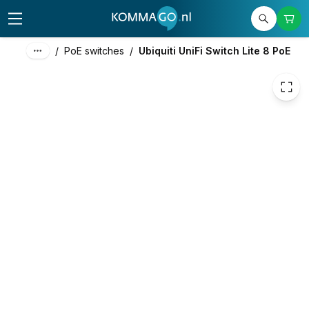
99,09
excl. btw
119,90
incl. btw
/
PoE switches
/
Ubiquiti UniFi Switch Lite 8 PoE