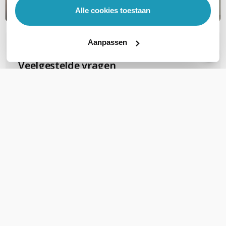
Alle cookies toestaan
Aanpassen
OVER DIT PRODUCT
Veelgestelde vragen
Internet / WiFi netwerk wil ik als volgt
maken: - 30 m kabel van inkomende KPN
router naar WIFI punt 1 - 30 m kabel van
verdeler WiFi punt 1 naar verdeler 2 - 20 m
kabel van verdeler 2 naar WIFI punt 2 - 10 m
kabel van verdeler 2 naar WIFI punt 3 - 10 m
kabel van verdeler 2 naar WIFI punt 4 - Hoe
moet verdeler / switch 1 uitgevoerd
worden? - Hoe moet verdeler / switch 2
uitgevoerd worden? - Kunnen de WiFi