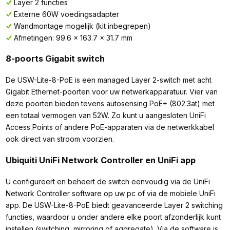
Layer 2 functies
Externe 60W voedingsadapter
Wandmontage mogelijk (kit inbegrepen)
Afmetingen: 99.6 x 163.7 x 31.7 mm
8-poorts Gigabit switch
De USW-Lite-8-PoE is een managed Layer 2-switch met acht
Gigabit Ethernet-poorten voor uw netwerkapparatuur. Vier van
deze poorten bieden tevens autosensing PoE+ (802.3at) met
een totaal vermogen van 52W. Zo kunt u aangesloten UniFi
Access Points of andere PoE-apparaten via de netwerkkabel
ook direct van stroom voorzien.
Ubiquiti UniFi Network Controller en UniFi app
U configureert en beheert de switch eenvoudig via de UniFi
Network Controller software op uw pc of via de mobiele UniFi
app. De USW-Lite-8-PoE biedt geavanceerde Layer 2 switching
functies, waardoor u onder andere elke poort afzonderlijk kunt
instellen (switching, mirroring of aggregate). Via de software is