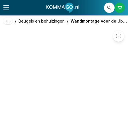
10,75
excl. btw
13,01
incl. btw
/
Beugels en behuizingen
/
Wandmontage voor de Ubiquiti UniFi USW Flex Mini