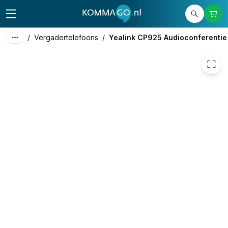
342,12
excl. btw
413,97
incl. btw
/
Vergadertelefoons
/
Yealink CP925 Audioconferentie