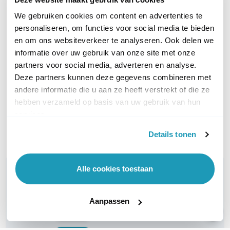
We gebruiken cookies om content en advertenties te
personaliseren, om functies voor social media te bieden
Yealink CP965
Yealink CP930W IP DECT
en om ons websiteverkeer te analyseren. Ook delen we
Audioconferentie
Vergadertelefoon
informatie over uw gebruik van onze site met onze
362,88
excl. btw
Vergadertelefoon, voor
partners voor social media, adverteren en analyse.
439,08
incl. btw
Microsoft Teams
Deze partners kunnen deze gegevens combineren met
484,16
excl. btw
andere informatie die u aan ze heeft verstrekt of die ze
585,83
incl. btw
hebben verzameld op basis van uw gebruik van hun
services.
Bel voor levertijd
Levertijd 1 tot 3 werkdagen
Details tonen
Vergelijk
Vergelijk
Alle cookies toestaan
WIL JIJ ADVIES OP MAAT?
Vraag het onze experts!
Aanpassen
Bel ons