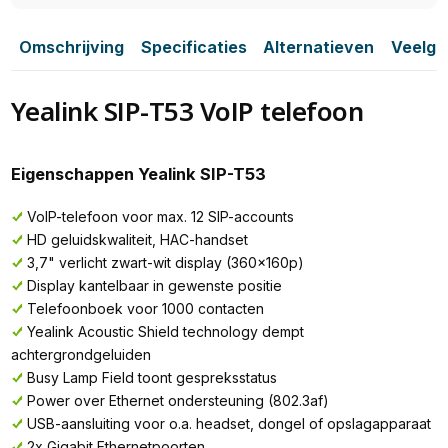
Omschrijving
Specificaties
Alternatieven
Veelge
Yealink SIP-T53 VoIP telefoon
Eigenschappen Yealink SIP-T53
VoIP-telefoon voor max. 12 SIP-accounts
HD geluidskwaliteit, HAC-handset
3,7" verlicht zwart-wit display (360x160p)
Display kantelbaar in gewenste positie
Telefoonboek voor 1000 contacten
Yealink Acoustic Shield technology dempt
achtergrondgeluiden
Busy Lamp Field toont gespreksstatus
Power over Ethernet ondersteuning (802.3af)
USB-aansluiting voor o.a. headset, dongel of opslagapparaat
2x Gigabit Ethernetpoorten