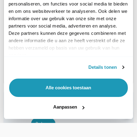
AANTAL LIJNEN
10 tot 20
10 tot 20
personaliseren, om functies voor social media te bieden
en om ons websiteverkeer te analyseren. Ook delen we
HEADSET AANSLUITINGEN
USB-A
USB-A
informatie over uw gebruik van onze site met onze
partners voor social media, adverteren en analyse.
Deze partners kunnen deze gegevens combineren met
WIFI ONDERSTEUNING
Ja via USB dongle
Ja
andere informatie die u aan ze heeft verstrekt of die ze
hebben verzameld op basis van uw gebruik van hun
DISPLAY AANWEZIG
Ja
Touchscreen
services.
Details tonen
BLUETOOTH ONDERSTEUNING
Ja, via USB dongle
Ja, intern
Alle cookies toestaan
WIL JIJ ADVIES OP MAAT?
Aanpassen
Vraag het onze experts!
Bel ons