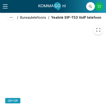
96,83
excl. btw
117,16
incl. btw
/
Bureautelefoons
/
Yealink SIP-T53 VoIP telefoon
OP=OP