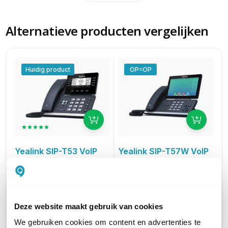
Alternatieve producten vergelijken
Huidig product
OP=OP
Yealink SIP-T57W VoIP
Yealink SIP-T53 VoIP
telefoon
telefoon
voor 16 lijnen
voor 12 lijnen
210,66
96,83
excl. btw
excl. btw
254,90
117,16
incl. btw
incl. btw
Deze website maakt gebruik van cookies
We gebruiken cookies om content en advertenties te