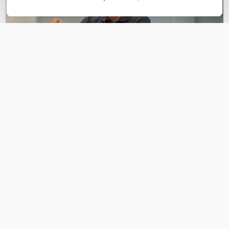
OVER DIT PRODUCT
Veelgestelde vragen
Geen vragen gevonden
Stel een vraag
REVIEWS
(
0
)
Ga naar Trusted Shops reviews