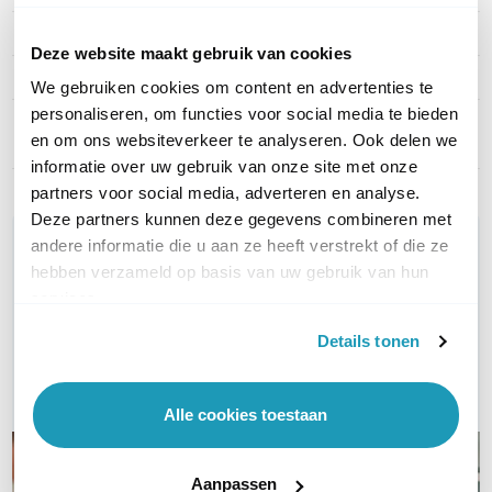
Artikelnummer
PSU-12V/2A-DC6.5(1.8M)
Deze website maakt gebruik van cookies
EAN
6938818311176
We gebruiken cookies om content en advertenties te
personaliseren, om functies voor social media te bieden
Type accessoire
Headset opladers en
en om ons websiteverkeer te analyseren. Ook delen we
laadstation
informatie over uw gebruik van onze site met onze
partners voor social media, adverteren en analyse.
Deze partners kunnen deze gegevens combineren met
WIL JIJ ADVIES OP MAAT?
andere informatie die u aan ze heeft verstrekt of die ze
hebben verzameld op basis van uw gebruik van hun
Vraag het onze experts!
services.
Bel ons
Details tonen
E-mail
Alle cookies toestaan
Aanpassen