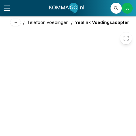
31,41
excl. btw
38,01
incl. btw
/
Telefoon voedingen
/
Yealink Voedingsadapter