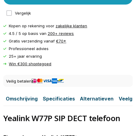
Vergelijk
Kopen op rekening voor
zakelijke klanten
4.5 / 5 op basis van
200+ reviews
Gratis verzending vanaf
€70*
Professioneel advies
25+ jaar ervaring
Win €300 shoptegoed
Veilig betalen
Omschrijving
Specificaties
Alternatieven
Veelge
Yealink W77P SIP DECT telefoon