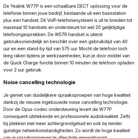
De Yealink W77P is een schaalbare DECT oplossing voor de
telefonie binnen jouw bedrijf, bestaande uit een basisstation
plus een handset. Dit VoIP-telefoniesysteem is uit te breiden tot
maximaal 10 handsets en ondersteunt tot wel 20 gelijktijdige
telefoongesprekken. De W57R handset is uiterst
gebruiksvriendelijk en beschikt over een gebruikstijd van 40
uur en een stand-by tijd van 575 uur. Mocht de telefoon toch
leeg raken tijdens je werkzaamheden, kun je door middel van
de Quick Charge functie binnen 10 minuten de telefoon opladen
voor 2 uur gebruik.
Noise cancelling technologie
Je geniet van duidelijkere spraakoproepen van hoge kwaliteit
dankzij de nieuwe ingebouwde noise cancelling technologie.
Door de Opus-codec ondersteuning levert de W77P
consequent uitstekende en professionele audiokwaliteit. Zelfs
bij plekken met meer achtergrondgeluid en ook bij minder
gunstige netwerkomstandigheden. Zo wordt de hoge kwaliteit
van je spraakoproepen te allen tijde gewaarborgd.