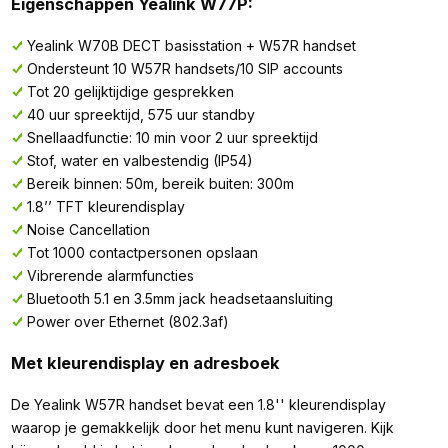
Eigenschappen Yealink W77P:
Yealink W70B DECT basisstation + W57R handset
Ondersteunt 10 W57R handsets/10 SIP accounts
Tot 20 gelijktijdige gesprekken
40 uur spreektijd, 575 uur standby
Snellaadfunctie: 10 min voor 2 uur spreektijd
Stof, water en valbestendig (IP54)
Bereik binnen: 50m, bereik buiten: 300m
1.8’’ TFT kleurendisplay
Noise Cancellation
Tot 1000 contactpersonen opslaan
Vibrerende alarmfuncties
Bluetooth 5.1 en 3.5mm jack headsetaansluiting
Power over Ethernet (802.3af)
Met kleurendisplay en adresboek
De Yealink W57R handset bevat een 1.8'' kleurendisplay
waarop je gemakkelijk door het menu kunt navigeren. Kijk