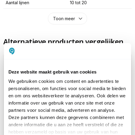
Aantal lijnen
10 tot 20
Toon meer
Alternatieve producten vergelijken
Huidig product
Deze website maakt gebruik van cookies
We gebruiken cookies om content en advertenties te
personaliseren, om functies voor social media te bieden
en om ons websiteverkeer te analyseren. Ook delen we
informatie over uw gebruik van onze site met onze
Yealink W77P SIP
Yealink W78P SIP
Yealin
partners voor social media, adverteren en analyse.
DECT telefoon
DECT telefoon
DECT t
Deze partners kunnen deze gegevens combineren met
Basisstation + Handset
Basisstation + Handset
Basisst
andere informatie die u aan ze heeft verstrekt of die ze
141,10
131,42
118,62
excl. btw
excl. btw
e
hebben verzameld op basis van uw gebruik van hun