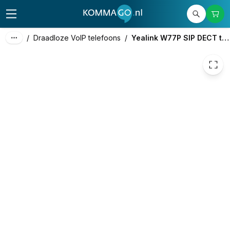
141,10
excl. btw
170,73
incl. btw
/
Draadloze VoIP telefoons
/
Yealink W77P SIP DECT telefoon