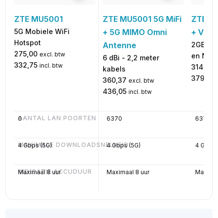
ZTE MU5001 5G MiFi
ZTE MU
ZTE MU5001
+ 5G MIMO Omni
+ Virt
5G Mobiele WiFi
Hotspot
Antenne
2GB Int
275,00
excl. btw
en Noo
6 dBi - 2,2 meter
332,75
incl. btw
314,00
kabels
379,94
360,37
excl. btw
436,05
incl. btw
AANTAL LAN POORTEN
0
6370
6370
MAXIMALE DOWNLOADSNELHEID
4 Gbps (5G)
4 Gbps (5G)
4 Gbps 
INDICATIE ACCUDUUR
Maximaal 8 uur
Maximaal 8 uur
Maximaa