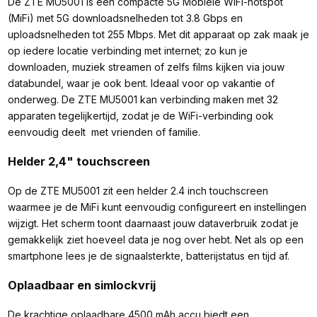
De ZTE MU5001 is een compacte 5G Mobiele WiFi-hotspot
(MiFi) met 5G downloadsnelheden tot 3.8 Gbps en
uploadsnelheden tot 255 Mbps. Met dit apparaat op zak maak je
op iedere locatie verbinding met internet; zo kun je
downloaden, muziek streamen of zelfs films kijken via jouw
databundel, waar je ook bent. Ideaal voor op vakantie of
onderweg. De ZTE MU5001 kan verbinding maken met 32
apparaten tegelijkertijd, zodat je de WiFi-verbinding ook
eenvoudig deelt met vrienden of familie.
Helder 2,4" touchscreen
Op de ZTE MU5001 zit een helder 2.4 inch touchscreen
waarmee je de MiFi kunt eenvoudig configureert en instellingen
wijzigt. Het scherm toont daarnaast jouw dataverbruik zodat je
gemakkelijk ziet hoeveel data je nog over hebt. Net als op een
smartphone lees je de signaalsterkte, batterijstatus en tijd af.
Oplaadbaar en simlockvrij
De krachtige oplaadbare 4500 mAh accu biedt een