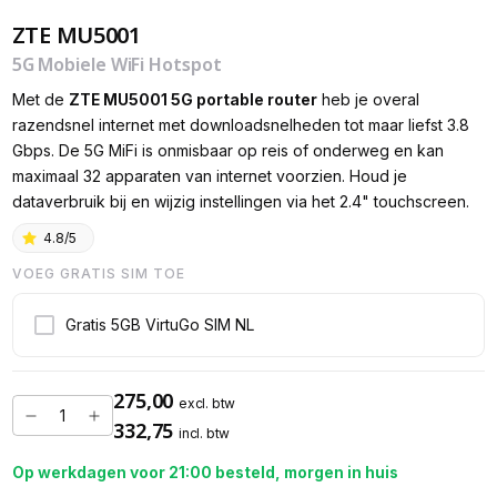
ZTE MU5001
5G Mobiele WiFi Hotspot
Met de
ZTE MU5001 5G portable router
heb je overal
razendsnel internet met downloadsnelheden tot maar liefst 3.8
Gbps. De 5G MiFi is onmisbaar op reis of onderweg en kan
maximaal 32 apparaten van internet voorzien. Houd je
dataverbruik bij en wijzig instellingen via het 2.4" touchscreen.
4.8/5
VOEG GRATIS SIM TOE
Gratis 5GB VirtuGo SIM NL
275,00
excl. btw
332,75
incl. btw
Op werkdagen voor 21:00 besteld, morgen in huis