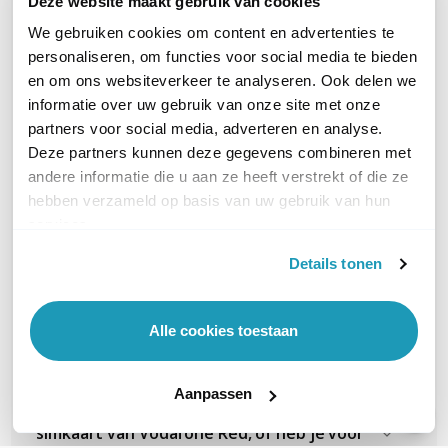
Deze website maakt gebruik van cookies
We gebruiken cookies om content en advertenties te
Kan ik op de lan poort weer een ethernet
personaliseren, om functies voor social media te bieden
hub aansluiten voor meer bekabelde
en om ons websiteverkeer te analyseren. Ook delen we
apparaten? (b.v. 4 beveiligingscamera's?)
informatie over uw gebruik van onze site met onze
partners voor social media, adverteren en analyse.
Deze partners kunnen deze gegevens combineren met
Heb je hiervoor een simkaart met 4g nodig
andere informatie die u aan ze heeft verstrekt of die ze
hebben verzameld op basis van uw gebruik van hun
of niet?
services.
Details tonen
Kan ik de ZTE MU5001 5G MiFi Hotspot ook
gebruiken buiten Europa, zoals in New York
en omgeving met een lokale datakaart?
Alle cookies toestaan
Aanpassen
Beste, werkt het mifi apparaat met een 06
simkaart van Vodafone Red, of heb je voor