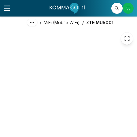
275,00
excl. btw
332,75
incl. btw
/
MiFi (Mobile WiFi)
/
ZTE MU5001