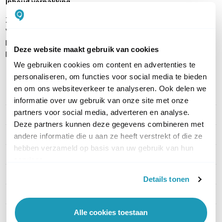
Inhoud verpakking
Zyxel GS1900-8
Voedingsadapter
Muurbevestigingskit
Deze website maakt gebruik van cookies
Handleiding
We gebruiken cookies om content en advertenties te
personaliseren, om functies voor social media te bieden
en om ons websiteverkeer te analyseren. Ook delen we
PRODUCT DETAILS
informatie over uw gebruik van onze site met onze
partners voor social media, adverteren en analyse.
Merk
Zyxel
Deze partners kunnen deze gegevens combineren met
Artikelnummer
GS1900-8-EU0102F
andere informatie die u aan ze heeft verstrekt of die ze
hebben verzameld op basis van uw gebruik van hun
EAN
4718937621163
services.
PoE
Zonder PoE
Details tonen
Managed / Unmanaged
Managed
Alle cookies toestaan
Rack mountable
Nee