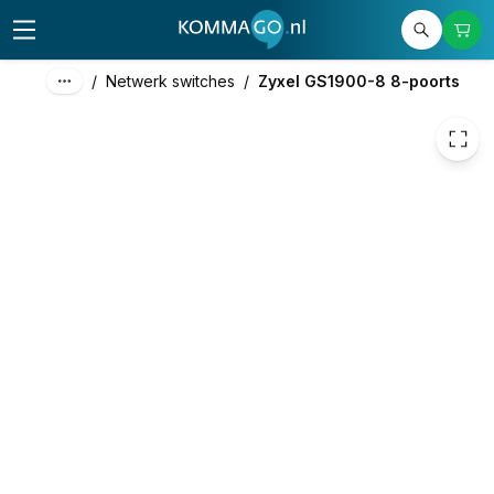
59,00
excl. btw
71,39
incl. btw
/
Netwerk switches
/
Zyxel GS1900-8 8-poorts