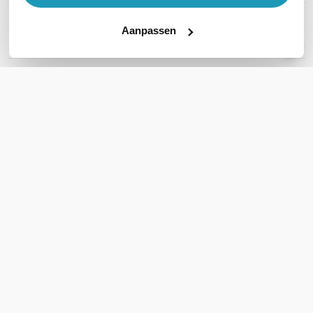
SFP Ondersteuning
Geen SFP
Aanpassen
Productserie
n.v.t.
Toon meer
WIL JIJ ADVIES OP MAAT?
Vraag het onze experts!
Bel ons
E-mail