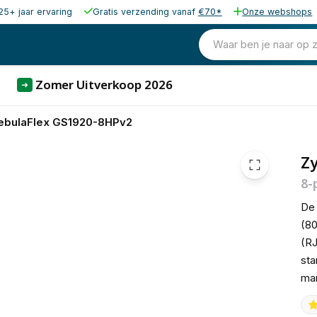
25+ jaar ervaring
Gratis verzending vanaf
€70*
Onze webshops
160,37
excl. b
194,05
Waar ben je naar op 
incl. b
Zomer Uitverkoop 2026
➜
ebulaFlex GS1920-8HPv2
Z
8-
De 
(80
(RJ
sta
man