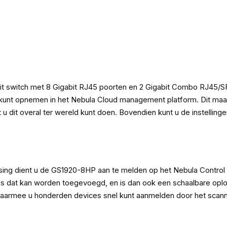
t switch met 8 Gigabit RJ45 poorten en 2 Gigabit Combo RJ45/SFP
 kunt opnemen in het Nebula Cloud management platform. Dit maak
at u dit overal ter wereld kunt doen. Bovendien kunt u de instellin
ng dient u de GS1920-8HP aan te melden op het Nebula Control
es dat kan worden toegevoegd, en is dan ook een schaalbare oplos
waarmee u honderden devices snel kunt aanmelden door het scan