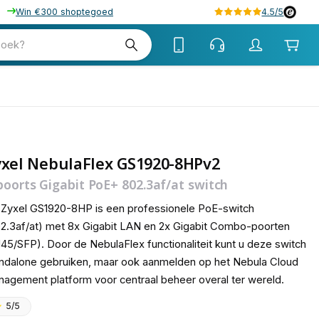
Win €300 shoptegoed
4.5/5
tw
zoek?
tw
yxel NebulaFlex GS1920-8HPv2
poorts Gigabit PoE+ 802.3af/at switch
Zyxel GS1920-8HP is een professionele PoE-switch
2.3af/at) met 8x Gigabit LAN en 2x Gigabit Combo-poorten
45/SFP). Door de NebulaFlex functionaliteit kunt u deze switch
ndalone gebruiken, maar ook aanmelden op het Nebula Cloud
agement platform voor centraal beheer overal ter wereld.
5/5