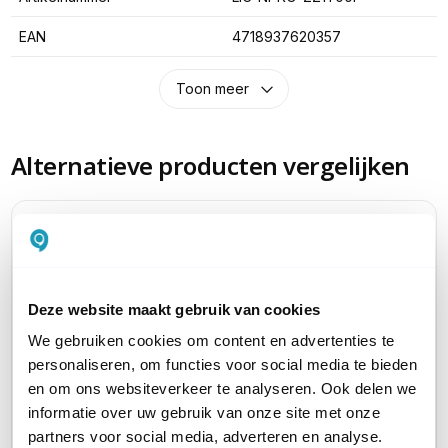
EAN
4718937620357
Toon meer
Alternatieve producten vergelijken
Huidig product
Deze website maakt gebruik van cookies
We gebruiken cookies om content en advertenties te
personaliseren, om functies voor social media te bieden
Zyxel Nebula Pro
Zyxel Nebula Pro
Zyxel 
en om ons websiteverkeer te analyseren. Ook delen we
Cloudlicentie
Cloudlicentie
Cloudl
informatie over uw gebruik van onze site met onze
partners voor social media, adverteren en analyse.
Licentie voor 1 jaar
Licentie voor 2 jaar
Licentie