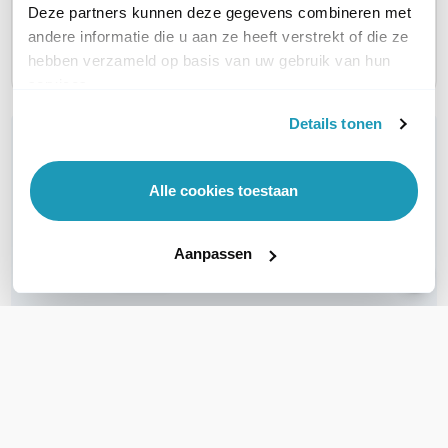
Deze partners kunnen deze gegevens combineren met
28,74
54,81
12,29
excl. btw
excl. btw
ex
andere informatie die u aan ze heeft verstrekt of die ze
34,78
66,32
14,87
incl. btw
incl. btw
in
hebben verzameld op basis van uw gebruik van hun
services.
Details tonen
WIL JIJ ADVIES OP MAAT?
Vraag het onze experts!
Alle cookies toestaan
Bel ons
Aanpassen
E-mail