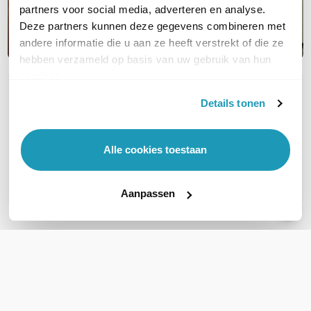
partners voor social media, adverteren en analyse.
Deze partners kunnen deze gegevens combineren met
andere informatie die u aan ze heeft verstrekt of die ze
hebben verzameld op basis van uw gebruik van hun
services.
OVER DIT PRODUCT
Details tonen
Veelgestelde vragen
Geen vragen gevonden
Alle cookies toestaan
Stel een vraag
Aanpassen
REVIEWS
(
0
)
Ga naar Trusted Shops reviews
Wees de eerste die een review schrijft!