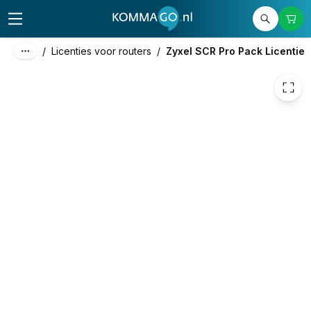
49,00
excl. btw
59,29
incl. btw
/
Licenties voor routers
/
Zyxel SCR Pro Pack Licentie