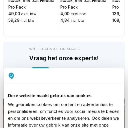
50AXE, met o.a. Nebula
50AXE, met o.a. Nebula
50AXE, 
Pro Pack
Pro Pack
Pro Pac
49,00
4,00
139,00
excl. btw
excl. btw
59,29
4,84
168,19
incl. btw
incl. btw
i
WIL JIJ ADVIES OP MAAT?
Vraag het onze experts!
Bel ons
E-mail
Deze website maakt gebruik van cookies
We gebruiken cookies om content en advertenties te
personaliseren, om functies voor social media te bieden
en om ons websiteverkeer te analyseren. Ook delen we
informatie over uw gebruik van onze site met onze