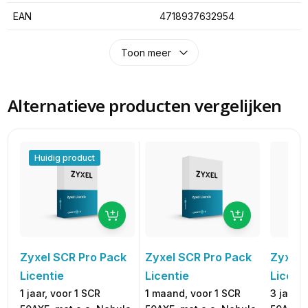
EAN
4718937632954
Toon meer
Alternatieve producten vergelijken
Huidig product
Zyxel SCR Pro Pack
Zyxel SCR Pro Pack
Zyxel 
Licentie
Licentie
Licent
1 jaar, voor 1 SCR
1 maand, voor 1 SCR
3 jaar, 