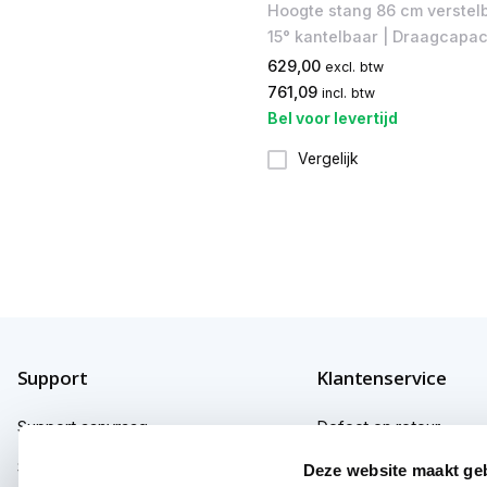
Hoogte stang 86 cm verstel
15° kantelbaar | Draagcapaci
629,00
excl. btw
761,09
incl. btw
Bel voor levertijd
Vergelijk
Support
Klantenservice
Support aanvraag
Defect en retour
Support fabrikanten
Garantie
Deze website maakt ge