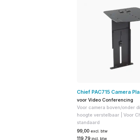
Chief PAC715 Camera Pla
voor Video Conferencing
Voor camera boven/onder dis
hoogte verstelbaar | Voor Ch
standaard
99,00
excl. btw
119,79
incl. btw