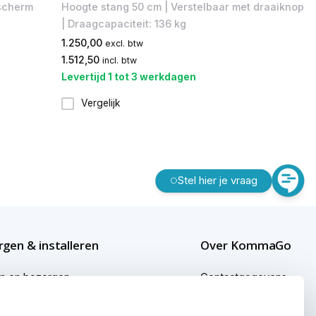
dscherm
Hoogte stang 50 cm | Verstelbaar met draaiknop
| Draagcapaciteit: 136 kg
1.250,00
excl. btw
1.512,50
incl. btw
Levertijd 1 tot 3 werkdagen
Vergelijk
Stel hier je vraag
gen & installeren
Over KommaGo
en en bezorgen
Contactgegevens
gen buiten Nederland
Bedrijfsgegevens