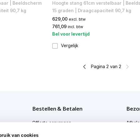
baar | Beeldscherm
Hoogte stang 61cm verstelbaar | Beel
teit 90,7 kg
15 graden | Draagcapaciteit 90,7 kg
629,00
excl. btw
761,09
incl. btw
Bel voor levertijd
Vergelijk
Pagina 2 van 2
Bestellen & Betalen
Bezor
Offerte aanvragen
Afhal
Bestellen
Bezor
bruik van cookies