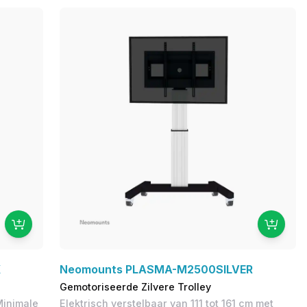
K
Neomounts PLASMA-M2500SILVER
Gemotoriseerde Zilvere Trolley
Minimale
Elektrisch verstelbaar van 111 tot 161 cm met