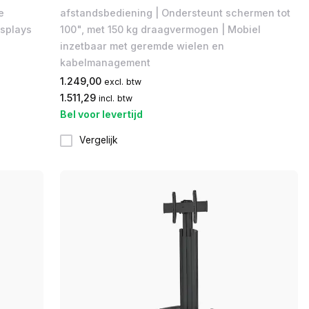
e
afstandsbediening | Ondersteunt schermen tot
isplays
100", met 150 kg draagvermogen | Mobiel
inzetbaar met geremde wielen en
kabelmanagement
1.249,00
excl. btw
1.511,29
incl. btw
Bel voor levertijd
Vergelijk