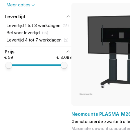
Meer opties
Levertijd
Levertijd 1 tot 3 werkdagen
(
18
)
Bel voor levertijd
(
16
)
Levertijd 4 tot 7 werkdagen
(
2
)
Prijs
€ 59
€ 3.099
Neomounts PLASMA-M2
Gemotoiseerde zwarte troll
Maximale gewichtscapaciteit