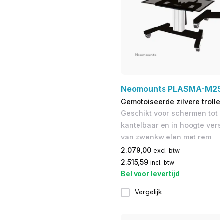
Neomounts PLASMA-M25
Gemotoiseerde zilvere troll
Geschikt voor schermen tot 1
kantelbaar en in hoogte vers
van zwenkwielen met rem
2.079,00
excl. btw
2.515,59
incl. btw
Bel voor levertijd
Vergelijk