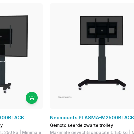
600BLACK
Neomounts PLASMA-M2500BLAC
ey
Gemotoiseerde zwarte trolley
: 250 kg | Minimale
Maximale gewichtscapaciteit: 150 kg | 