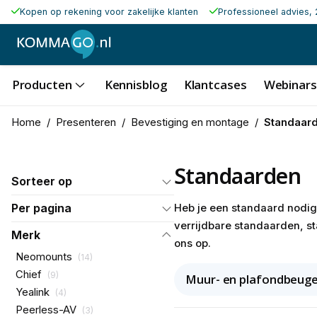
Kopen op rekening voor zakelijke klanten
Professioneel advies, 
Producten
Kennisblog
Klantcases
Webinars
Home
/
Presenteren
/
Bevestiging en montage
/
Standaar
Standaarden
Sorteer op
Per pagina
Heb je een standaard nodig 
verrijdbare standaarden, st
Merk
ons op.
Neomounts
(
14
)
Chief
(
9
)
Muur- en plafondbeuge
Yealink
(
4
)
Peerless-AV
(
3
)