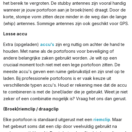
het bereik te vergroten. De stubby antennes zijn vooral handig
wanneer je jouw portofoon aan je broek(riem) draagt. Door de
korte, stompe vorm zitten deze minder in de weg dan de lange
(whip) antennes. Sommige antennes zijn ook geschikt voor GPS.
Losse accu
⁠Extra (opgeladen)
accu's
zijn erg nuttig om achter de hand te
houden. Met name als de portofoons voor beveiliging of
andere belangrijke zaken gebruikt worden. Je wilt op een
cruciaal moment toch niet met een lege portofoon zitten. De
meeste accu's geven een ruime gebruikstijd en zijn snel op te
laden. Bij professionele portofoons is er vaak keuze uit
verschillende typen accu's. Houd er rekening mee dat de accu
te combineren is met de (snel)lader die je gebruikt. Weet je niet
zeker of een combinatie mogelijk is? Vraag het ons dan gerust.
(Broek)riemclip / draagclip
Elke portofoon is standaard uitgerust met een
riemclip
. Maar
het gebeurt soms dat een clip door veelvuldig gebruikt na