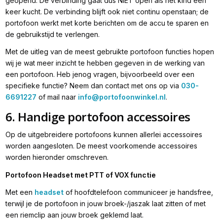
geopend. De verbinding gaat dus NIET open als het kind een
keer kucht. De verbinding blijft ook niet continu openstaan; de
portofoon werkt met korte berichten om de accu te sparen en
de gebruikstijd te verlengen.
Met de uitleg van de meest gebruikte portofoon functies hopen
wij je wat meer inzicht te hebben gegeven in de werking van
een portofoon. Heb jenog vragen, bijvoorbeeld over een
specifieke functie? Neem dan contact met ons op via
030-
6691227
of mail naar
info@portofoonwinkel.nl
.
6. Handige portofoon accessoires
Op de uitgebreidere portofoons kunnen allerlei accessoires
worden aangesloten. De meest voorkomende accessoires
worden hieronder omschreven.
Portofoon Headset met PTT of VOX functie
Met een
headset
of hoofdtelefoon communiceer je handsfree,
terwijl je de portofoon in jouw broek-/jaszak laat zitten of met
een riemclip aan jouw broek geklemd laat.