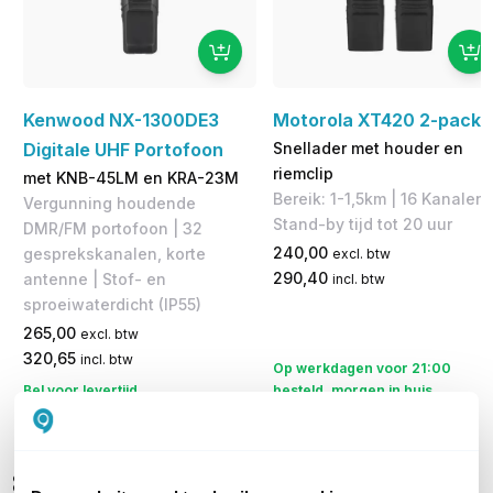
Kenwood NX-1300DE3
Motorola XT420 2-pack
Digitale UHF Portofoon
Snellader met houder en
riemclip
met KNB-45LM en KRA-23M
Bereik: 1-1,5km | 16 Kanalen 
Vergunning houdende
Stand-by tijd tot 20 uur
DMR/FM portofoon | 32
240,00
gesprekskanalen, korte
excl. btw
290,40
antenne | Stof- en
incl. btw
sproeiwaterdicht (IP55)
265,00
excl. btw
320,65
incl. btw
Op werkdagen voor 21:00
Bel voor levertijd
besteld, morgen in huis
Vergelijk
Vergelijk
8. Gehoorbeschermende oplossingen