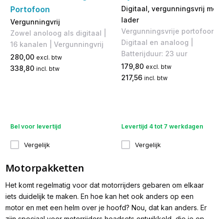
Portofoon
Digitaal, vergunningsvrij me
lader
Vergunningvrij
Vergunningsvrije portofoon 
Zowel anoloog als digitaal |
Digitaal en analoog |
16 kanalen | Vergunningvrij
Batterijduur: 23 uur
280,00
excl. btw
179,80
excl. btw
338,80
incl. btw
217,56
incl. btw
Bel voor levertijd
Levertijd 4 tot 7 werkdagen
Vergelijk
Vergelijk
Motorpakketten
Het komt regelmatig voor dat motorrijders gebaren om elkaar
iets duidelijk te maken. En hoe kan het ook anders op een
motor en met een helm over je hoofd? Nou, dat kan anders. Er
zijn speciaal voor motorrijders headsets ontwikkeld, die je op