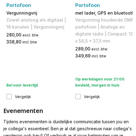
Portofoon
Portofoon
Vergunningvrij
met lader, GPS en bluetooth
Zowel anoloog als digitaal |
Vergunning houdende DMR
16 kanalen | Vergunningvrij
portofoon | Analoge en
digitale radio | Compact: 10
280,00
excl. btw
x 54,5 x 37,5 mm
338,80
incl. btw
289,00
excl. btw
349,69
incl. btw
Op werkdagen voor 21:00
Bel voor levertijd
besteld, morgen in huis
Vergelijk
Vergelijk
Evenementen
Tijdens evenementen is duidelijke communicatie tussen jou en
je collega's essentieel. Ben je al dat geschreeuw naar collega's
verderop ook beu? Of verbruik je al jouw belminuten van je