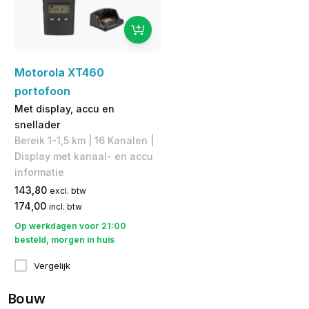
Motorola XT460
portofoon
Met display, accu en
snellader
Bereik 1-1,5 km | 16 Kanalen |
Display met kanaal- en accu
informatie
143,80
excl. btw
174,00
incl. btw
Op werkdagen voor 21:00
besteld, morgen in huis
Vergelijk
Bouw