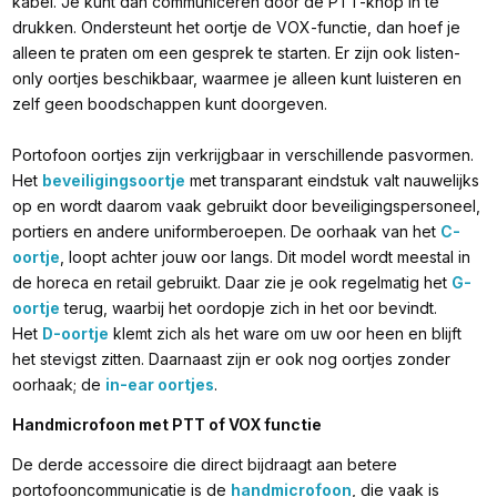
kabel. Je kunt dan communiceren door de PTT-knop in te
drukken. Ondersteunt het oortje de VOX-functie, dan hoef je
alleen te praten om een gesprek te starten. Er zijn ook listen-
only oortjes beschikbaar, waarmee je alleen kunt luisteren en
zelf geen boodschappen kunt doorgeven.
Portofoon oortjes zijn verkrijgbaar in verschillende pasvormen.
Het
beveiligingsoortje
met transparant eindstuk valt nauwelijks
op en wordt daarom vaak gebruikt door beveiligingspersoneel,
portiers en andere uniformberoepen. De oorhaak van het
C-
oortje
, loopt achter jouw oor langs. Dit model wordt meestal in
de horeca en retail gebruikt. Daar zie je ook regelmatig het
G-
oortje
terug, waarbij het oordopje zich in het oor bevindt.
Het
D-oortje
klemt zich als het ware om uw oor heen en blijft
het stevigst zitten. Daarnaast zijn er ook nog oortjes zonder
oorhaak; de
in-ear oortjes
.
Handmicrofoon met PTT of VOX functie
De derde accessoire die direct bijdraagt aan betere
portofooncommunicatie is de
handmicrofoon
, die vaak is