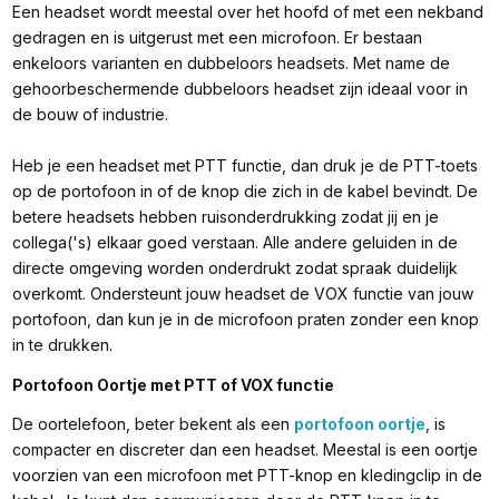
⁠Een headset wordt meestal over het hoofd of met een nekband
gedragen en is uitgerust met een microfoon. Er bestaan
enkeloors varianten en dubbeloors headsets. Met name de
gehoorbeschermende dubbeloors headset zijn ideaal voor in
de bouw of industrie.
Heb je een headset met PTT functie, dan druk je de PTT-toets
op de portofoon in of de knop die zich in de kabel bevindt. De
betere headsets hebben ruisonderdrukking zodat jij en je
collega('s) elkaar goed verstaan. Alle andere geluiden in de
directe omgeving worden onderdrukt zodat spraak duidelijk
overkomt. Ondersteunt jouw headset de VOX functie van jouw
portofoon, dan kun je in de microfoon praten zonder een knop
in te drukken.
Portofoon Oortje met PTT of VOX functie
De oortelefoon, beter bekent als een
portofoon oortje
, is
compacter en discreter dan een headset. Meestal is een oortje
voorzien van een microfoon met PTT-knop en kledingclip in de