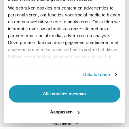
Merk
Motorola
We gebruiken cookies om content en advertenties te
personaliseren, om functies voor social media te bieden
Artikelnummer
MDH06RDC9VA2AN
en om ons websiteverkeer te analyseren. Ook delen we
Indicatie bereik
Tot 6 km
informatie over uw gebruik van onze site met onze
partners voor social media, adverteren en analyse.
Vergunning
Met vergunning
Deze partners kunnen deze gegevens combineren met
andere informatie die u aan ze heeft verstrekt of die ze
Waterdichtheid
Onderdompeling
hebben verzameld op basis van uw gebruik van hun
Frequentie
UHF (Binnen / Stad)
services.
Indicatie accuduur
20-30 uur
Details tonen
Techniek
Analoog + Digitaal
Alle cookies toestaan
Aantal kanalen
32 tot 100
Formaat
Normaal
Aanpassen
Toon meer