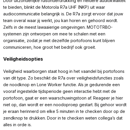
Door uitzonderlijke ruisonderdrukking en heldere audiokwaliteit
te bieden, blinkt de Motorola R7a UHF (NKP) uit waar
audiocommunicatie belangrijk is. De R7a zorgt ervoor dat jouw
team overal waar jij werkt, jou kan horen en gehoord wordt.
Zelfs in de meest lawaaierige omgevingen. MOTOTRBO-
systemen zijn ontworpen om mee te schalen met een
organisatie, zodat je met dezelfde portofoons kunt blijven
communiceren, hoe groot het bedrijf ook groeit.
Veiligheidsopties
Veiligheid waarborgen staat hoog in het vaandel bij portofoons
van dit type. Zo beschikt de R7a over veiligheidsfuncties zoals
de noodknop en Lone Worker functie. Als je gedurende een
vooraf ingestelde tijdsperiode geen interactie hebt met de
portofoon, gaat er een waarschuwingstoon af. Reageer je hier
niet op, dan wordt er een noodoproep gestart. Bij gehoor wordt
je eraan herinnerd om elke 5 minuten in te checken door op de
zendknop te drukken. Door in te checken weten collega’s dat
alles in orde is.