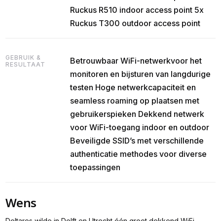
Ruckus R510 indoor access point ‍5x
Ruckus T300 outdoor access point
GEBRUIK &
Betrouwbaar WiFi-netwerkvoor het
RESULTAAT
monitoren en bijsturen van langdurige
testen Hoge netwerkcapaciteit en
seamless roaming op plaatsen met
gebruikerspieken Dekkend netwerk
voor WiFi-toegang indoor en outdoor
Beveiligde SSID’s met verschillende
authenticatie methodes voor diverse
toepassingen
Wens
Deltares wilde in Delft en Utrecht één groot dekkend WiFi-