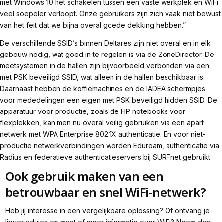
met Windows 10 het schakelen tussen een vaste werkplek en WiFi
veel soepeler verloopt. Onze gebruikers zijn zich vaak niet bewust
van het feit dat we bijna overal goede dekking hebben.”
De verschillende SSID’s binnen Deltares zijn niet overal en in elk
gebouw nodig, wat goed in te regelen is via de ZoneDirector. De
meetsystemen in de hallen zijn bijvoorbeeld verbonden via een
met PSK beveiligd SSID, wat alleen in de hallen beschikbaar is.
Daarnaast hebben de koffiemachines en de IADEA schermpjes
voor mededelingen een eigen met PSK beveiligd hidden SSID. De
apparatuur voor productie, zoals de HP notebooks voor
flexplekken, kan men nu overal veilig gebruiken via een apart
netwerk met WPA Enterprise 802.1X authenticatie. En voor niet-
productie netwerkverbindingen worden Eduroam, authenticatie via
Radius en federatieve authenticatieservers bij SURFnet gebruikt.
Ook gebruik maken van een
betrouwbaar en snel WiFi-netwerk?
Heb jij interesse in een vergelijkbare oplossing? Of ontvang je
liever advies op maat of meer informatie over WiFi? Neem dan