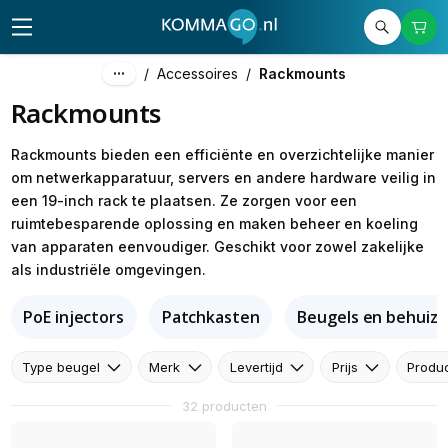
/
Accessoires
/
Rackmounts
Rackmounts
Rackmounts bieden een efficiënte en overzichtelijke manier
om netwerkapparatuur, servers en andere hardware veilig in
een 19-inch rack te plaatsen. Ze zorgen voor een
ruimtebesparende oplossing en maken beheer en koeling
van apparaten eenvoudiger. Geschikt voor zowel zakelijke
als industriële omgevingen.
PoE injectors
Patchkasten
Beugels en behuizi
Type beugel
Merk
Levertijd
Prijs
Produ
32 producten