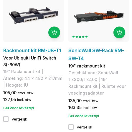
Rackmount kit RM-UB-T1
SonicWall SW-Rack RM-
Voor Ubiquiti UniFi Switch
SW-T4
8(-60W)
19\" rackmount kit
19'' Rackmount kit |
Geschikt voor SonicWall
Afmeting: 44 x 482 x 217mm
TZ300/TZ400 | 19"
| Hoogte: 1U
Rackmount kit | Ruimte voor
105,00
voedingsadapter
excl. btw
127,05
incl. btw
135,00
excl. btw
163,35
incl. btw
Bel voor levertijd
Bel voor levertijd
Vergelijk
Vergelijk