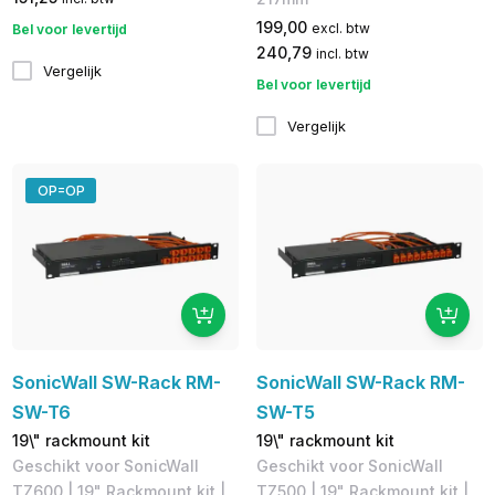
199,00
excl. btw
Bel voor levertijd
240,79
incl. btw
Vergelijk
Bel voor levertijd
Vergelijk
OP=OP
SonicWall SW-Rack RM-
SonicWall SW-Rack RM-
SW-T6
SW-T5
19\" rackmount kit
19\" rackmount kit
​​Geschikt voor SonicWall
​Geschikt voor SonicWall
TZ600 | 19" Rackmount kit |
TZ500 | 19" Rackmount kit |