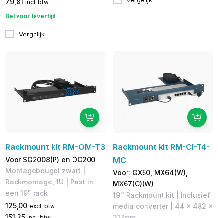
Vergelijk
79,81
incl. btw
Bel voor levertijd
Vergelijk
Rackmount kit RM-OM-T3
Rackmount kit RM-CI-T4-
Voor SG2008(P) en OC200
MC
Montagebeugel zwart |
Voor: GX50, MX64(W),
Rackmontage, 1U | Past in
MX67(C)(W)
een 19" rack
19'' Rackmount kit | Inclusief
125,00
media converter | 44 x 482 x
excl. btw
151,25
217mm
incl. btw