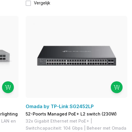
Vergelijk
Omada by TP-Link SG2452LP
lighting
52-Poorts Managed PoE+ L2 switch (230W)
t LAN en
32x Gigabit Ethernet met PoE+ |
Switchcapaciteit: 104 Gbps | Beheer met Omada