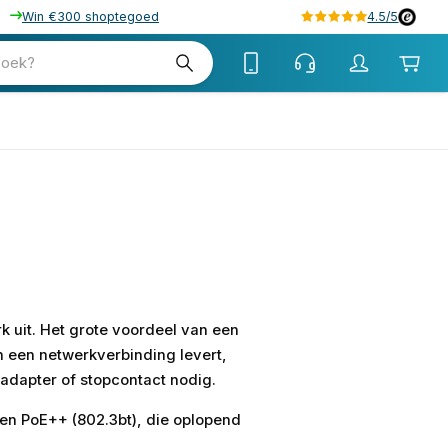
Win €300 shoptegoed
4.5/5
zoek?
k uit. Het grote voordeel van een
n een netwerkverbinding levert,
adapter of stopcontact nodig.
 en PoE++ (802.3bt), die oplopend