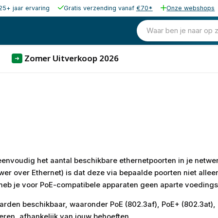
25+ jaar ervaring
Gratis verzending vanaf
€70*
Onze webshops
Waar ben je naar op 
Zomer Uitverkoop 2026
➜
eenvoudig het aantal beschikbare ethernetpoorten in je netwer
er over Ethernet) is dat deze via bepaalde poorten niet allee
heb je voor PoE-compatibele apparaten geen aparte voedings
aarden beschikbaar, waaronder PoE (802.3af), PoE+ (802.3at),
en, afhankelijk van jouw behoeften.