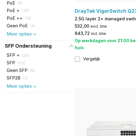
PoE
(
5
)
PoE +
DrayTek VigorSwitch Q2
(
38
)
PoE ++
(
16
)
2.5G layer 2+ managed swit
Geen PoE
532,00
(
4
)
excl. btw
643,72
Meer opties
incl. btw
Op werkdagen voor 21:00 be
SFP Ondersteuning
huis
SFP +
(
29
)
Vergelijk
SFP
(
20
)
Geen SFP
(
8
)
SFP28
(
3
)
Meer opties