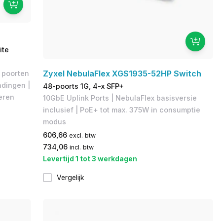
ite
Zyxel NebulaFlex XGS1935-52HP Switch
 poorten
ndingen |
48-poorts 1G, 4-x SFP+
eren
10GbE Uplink Ports | NebulaFlex basisversie
inclusief | PoE+ tot max. 375W in consumptie
modus
606,66
excl. btw
734,06
incl. btw
Levertijd 1 tot 3 werkdagen
Vergelijk