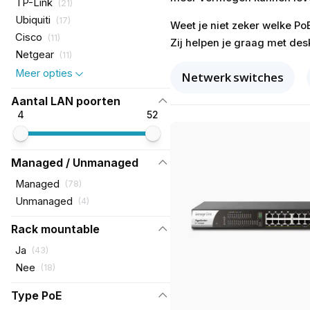
TP-Link
(
21
)
Ubiquiti
(
17
)
Weet je niet zeker welke Po
Cisco
(
11
)
Zij helpen je graag met des
Netgear
(
11
)
Meer opties
Netwerk switches
Aantal LAN poorten
4
52
Managed / Unmanaged
Managed
(
78
)
Unmanaged
(
4
)
Rack mountable
Ja
(
43
)
Nee
(
18
)
Type PoE