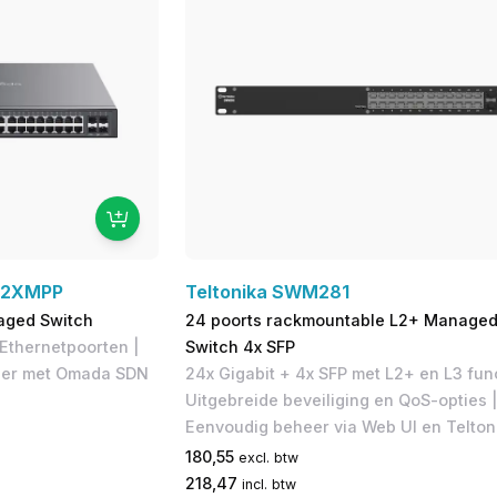
52XMPP
Teltonika SWM281
aged Switch
24 poorts rackmountable L2+ Managed
Ethernetpoorten |
Switch 4x SFP
heer met Omada SDN
24x Gigabit + 4x SFP met L2+ en L3 func
Uitgebreide beveiliging en QoS-opties |
Eenvoudig beheer via Web UI en Telto
180,55
excl. btw
218,47
incl. btw