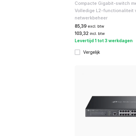
Compacte Gigabit-switch me
Volledige L2-functionaliteit
netwerkbeheer
85,39
excl. btw
103,32
incl. btw
Levertijd 1 tot 3 werkdagen
Vergelijk