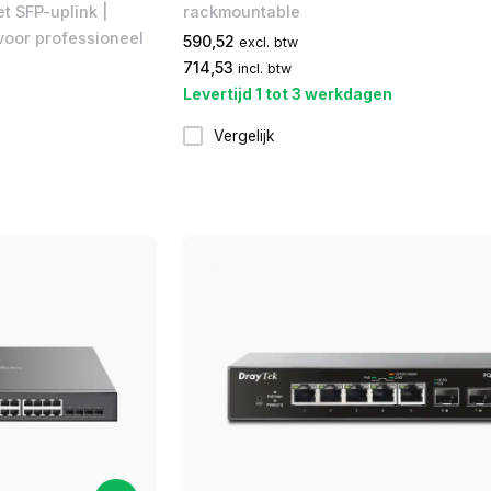
t SFP-uplink |
rackmountable
 voor professioneel
590,52
excl. btw
714,53
incl. btw
Levertijd 1 tot 3 werkdagen
Vergelijk