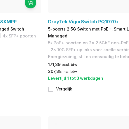
28XMPP
DrayTek VigorSwitch PQ1070x
aged Switch
5-poorts 2.5G Switch met PoE+, Smart L
| 4x SFP+ poorten |
Managed
5x PoE+ poorten en 2x 2.5GbE non-PoE
| 2x 10G SFP+ uplinks voor snelle verbi
Energiezuinig, stil en eenvoudig te beh
171,39
excl. btw
207,38
incl. btw
Levertijd 1 tot 3 werkdagen
Vergelijk