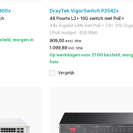
300x
DrayTek VigorSwitch P2542x
ch
48 Poorts L2+ 10G switch met PoE+
48x Gigabit LAN met PoE+ | 6x 1/10 Gig
| PoE budget: 400 Watt
steld, morgen in
909,00
excl. btw
1.099,89
incl. btw
Op werkdagen voor 21:00 besteld, morg
huis
Vergelijk