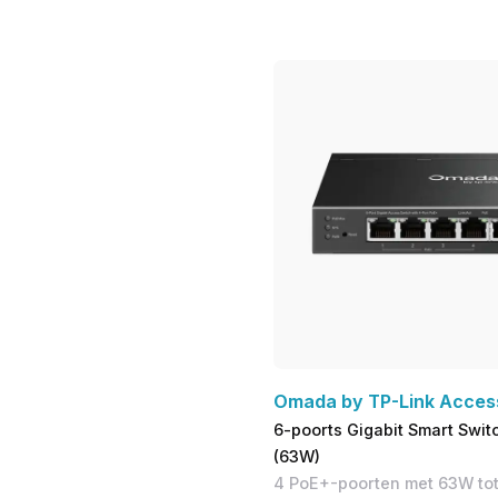
Omada by TP-Link Acce
6-poorts Gigabit Smart Swit
(63W)
4 PoE+-poorten met 63W tot