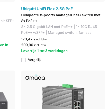
Ubiquiti UniFi Flex 2.5G PoE
Compacte 8-poorts managed 2.5G switch met
abit SFP+
8x PoE++
8x 2.5 Gigabit LAN met PoE++ | 1x 10G RJ45
PoE+++/SFP+ | Managed switch, fanless
173,47
excl. btw
en in
209,90
incl. btw
Levertijd 1 tot 3 werkdagen
Vergelijk