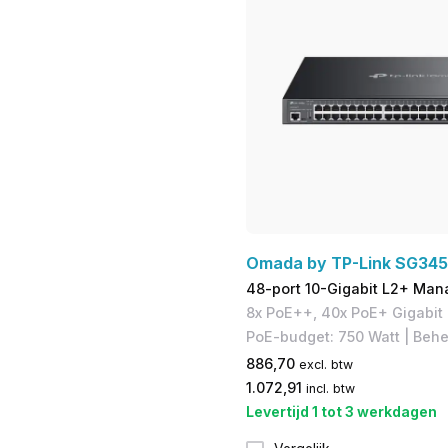
Omada by TP-Link SG34
48-port 10-Gigabit L2+ Man
8x PoE++, 40x PoE+ Gigabit 
PoE-budget: 750 Watt | Be
886,70
excl. btw
1.072,91
incl. btw
Levertijd 1 tot 3 werkdagen