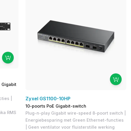
 Gigabit
Zyxel GS1100-10HP
ties |
10-poorts PoE Gigabit-switch
nika RMS
Plug-n-play Gigabit wire-speed 8-poort switch |
Energiebesparing met Green Ethernet-functies
| Geen ventilator voor fluisterstille werking