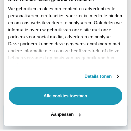
We gebruiken cookies om content en advertenties te
personaliseren, om functies voor social media te bieden
en om ons websiteverkeer te analyseren. Ook delen we
informatie over uw gebruik van onze site met onze
TP-Link TL-SG108PE
Ubiquiti UniFi Switch Lite
partners voor social media, adverteren en analyse.
8-Poorts Gigabit Smart Switch
PoE
Deze partners kunnen deze gegevens combineren met
met 4x PoE+
8-poorts L2 Managed Gigab
andere informatie die u aan ze heeft verstrekt of die ze
41,28
excl. btw
POE+ Switch
hebben verzameld op basis van uw gebruik van hun
49,95
incl. btw
99,09
excl. btw
services.
119,90
incl. btw
Details tonen
Op werkdagen voor 21:00
Op werkdagen voor 21:00
besteld, morgen in huis
besteld, morgen in huis
Vergelijk
Vergelijk
Alle cookies toestaan
WIL JIJ ADVIES OP MAAT?
Aanpassen
Vraag het onze experts!