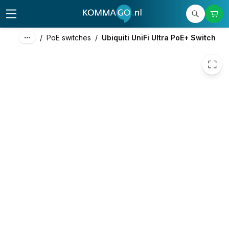
95,00
excl. btw
114,95
incl. btw
/
PoE switches
/
Ubiquiti UniFi Ultra PoE+ Switch