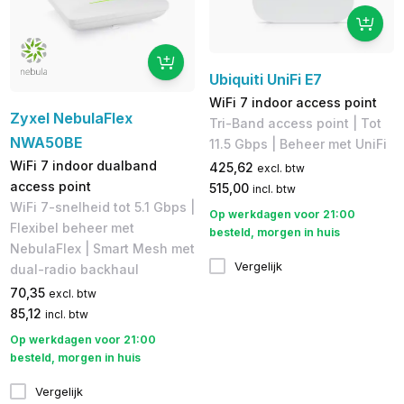
Ubiquiti UniFi E7
WiFi 7 indoor access point
Zyxel NebulaFlex
Tri-Band access point | Tot
NWA50BE
11.5 Gbps | Beheer met UniFi
WiFi 7 indoor dualband
425,62
excl. btw
access point
515,00
incl. btw
WiFi 7-snelheid tot 5.1 Gbps |
Op werkdagen voor 21:00
Flexibel beheer met
besteld, morgen in huis
NebulaFlex | Smart Mesh met
Vergelijk
dual-radio backhaul
70,35
excl. btw
85,12
incl. btw
Op werkdagen voor 21:00
besteld, morgen in huis
Vergelijk