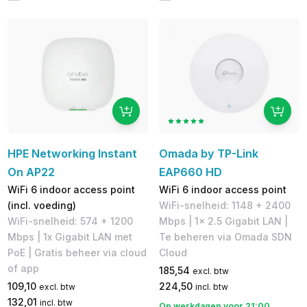
HPE Networking Instant
Omada by TP-Link
On AP22
EAP660 HD
WiFi 6 indoor access point
WiFi 6 indoor access point
(incl. voeding)
WiFi-snelheid: 1148 + 2400
WiFi-snelheid: 574 + 1200
Mbps | 1x 2.5 Gigabit LAN |
Mbps | 1x Gigabit LAN met
Te beheren via Omada SDN
PoE | Gratis beheer via cloud
Cloud
of app
185,54
excl. btw
109,10
224,50
excl. btw
incl. btw
132,01
incl. btw
Op werkdagen voor 21:00