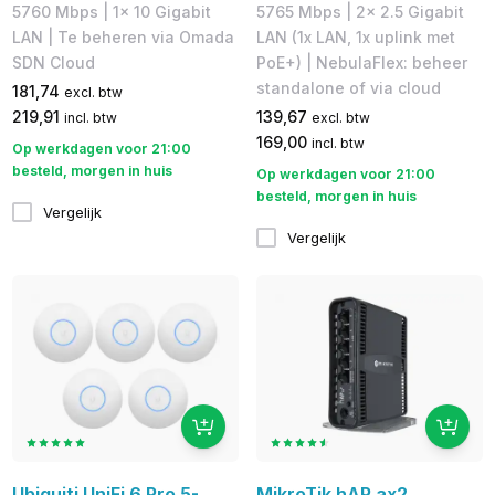
5760 Mbps | 1x 10 Gigabit
5765 Mbps | 2x 2.5 Gigabit
LAN | Te beheren via Omada
LAN (1x LAN, 1x uplink met
SDN Cloud
PoE+) | NebulaFlex: beheer
standalone of via cloud
181,74
excl. btw
219,91
139,67
incl. btw
excl. btw
169,00
incl. btw
Op werkdagen voor 21:00
besteld, morgen in huis
Op werkdagen voor 21:00
besteld, morgen in huis
Vergelijk
Vergelijk
Ubiquiti UniFi 6 Pro 5-
MikroTik hAP ax2