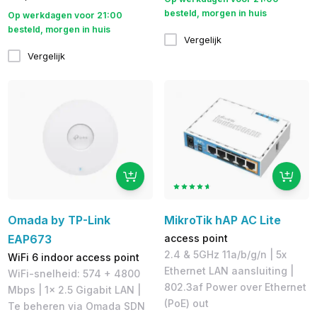
besteld, morgen in huis
Op werkdagen voor 21:00
besteld, morgen in huis
Vergelijk
Vergelijk
Omada by TP-Link
MikroTik hAP AC Lite
EAP673
access point
2.4 & 5GHz 11a/b/g/n | 5x
WiFi 6 indoor access point
Ethernet LAN aansluiting |
WiFi-snelheid: 574 + 4800
802.3af Power over Ethernet
Mbps | 1x 2.5 Gigabit LAN |
(PoE) out
Te beheren via Omada SDN