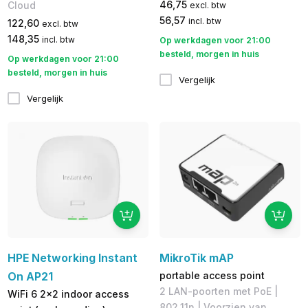
46,75
Cloud
excl. btw
56,57
incl. btw
122,60
excl. btw
148,35
incl. btw
Op werkdagen voor 21:00
besteld, morgen in huis
Op werkdagen voor 21:00
besteld, morgen in huis
Vergelijk
Vergelijk
HPE Networking Instant
MikroTik mAP
On AP21
portable access point
2 LAN-poorten met PoE |
WiFi 6 2x2 indoor access
802.11n | ​Voorzien van