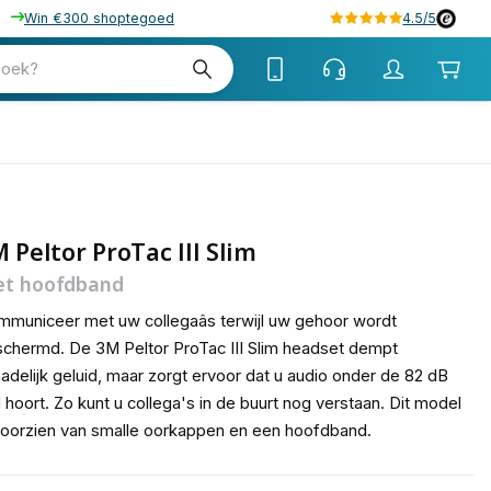
Win €300 shoptegoed
4.5/5
tw
zoek?
btw
 Peltor ProTac III Slim
t hoofdband
municeer met uw collegaâs terwijl uw gehoor wordt
chermd. De 3M Peltor ProTac III Slim headset dempt
adelijk geluid, maar zorgt ervoor dat u audio onder de 82 dB
 hoort. Zo kunt u collega's in de buurt nog verstaan. Dit model
voorzien van smalle oorkappen en een hoofdband.