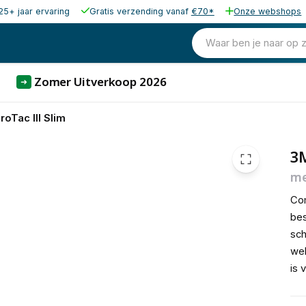
25+ jaar ervaring
Gratis verzending vanaf
€70*
Onze webshops
97,98
excl. b
118,56
Waar ben je naar op 
incl. 
Zomer Uitverkoop 2026
➜
roTac III Slim
3M
me
Com
bes
sch
wel
is 