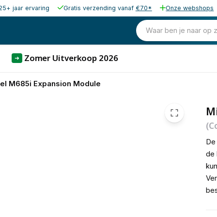
25+ jaar ervaring
Gratis verzending vanaf
€70*
Onze webshops
150,12
excl. b
181,65
Waar ben je naar op 
incl. b
Zomer Uitverkoop 2026
➜
tel M685i Expansion Module
M
(C
De 
de 
kun
Ver
bes