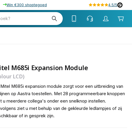
Win €300 shoptegoed
4.5/5
tw
zoek?
tw
itel M685i Expansion Module
olour LCD)
Mitel M685i expansion module zorgt voor een uitbreiding van
lijnen op Aastra toestellen. Met 28 programmeerbare knoppen
t u meerdere collega's onder een snelknop instellen.
volgens ziet u met behulp van de gekleurde ledlampjes of zij
chikbaar of in gesprek zijn.