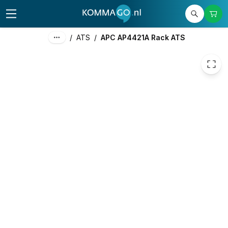
832,17
excl. btw
1.006,93
incl. btw
/
ATS
/
APC AP4421A Rack ATS