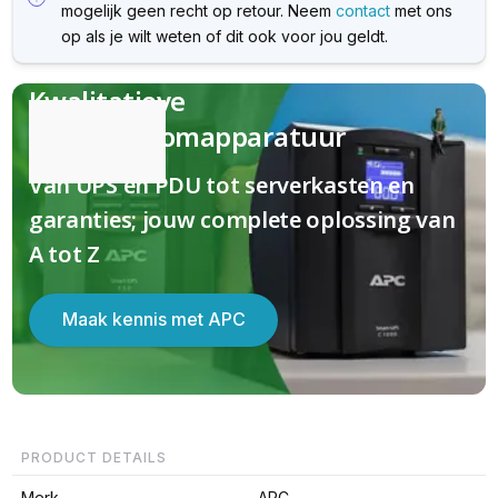
mogelijk geen recht op retour. Neem
contact
met ons
op als je wilt weten of dit ook voor jou geldt.
Kwalitatieve
(nood)stroomapparatuur
Van UPS en PDU tot serverkasten en
garanties; jouw complete oplossing van
A tot Z
Maak kennis met APC
PRODUCT DETAILS
Merk
APC