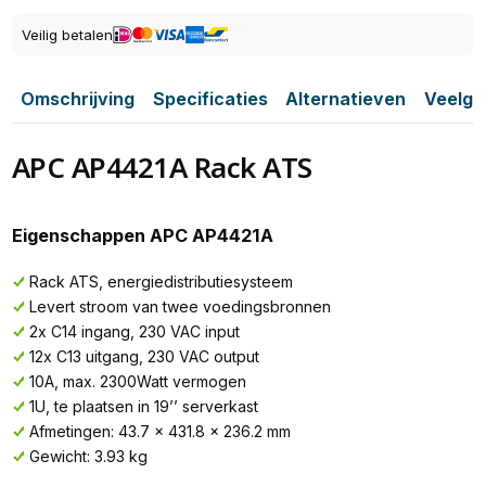
Veilig betalen
Omschrijving
Specificaties
Alternatieven
Veelge
APC AP4421A Rack ATS
Eigenschappen APC AP4421A
Rack ATS, energiedistributiesysteem
Levert stroom van twee voedingsbronnen
2x C14 ingang, 230 VAC input
12x C13 uitgang, 230 VAC output
10A, max. 2300Watt vermogen
1U, te plaatsen in 19’’ serverkast
Afmetingen: 43.7 x 431.8 x 236.2 mm
Gewicht: 3.93 kg