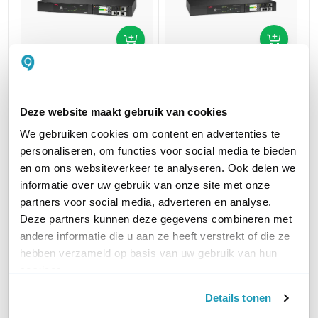
APC AP4423A Rack
APC AP4421A Rack
ATS
ATS
Deze website maakt gebruik van cookies
8 x IEC 60320 C13, 1 x IEC
10A, 2x C14 input, 12x C13
We gebruiken cookies om content en advertenties te
60320 C19 - 16 A
output
personaliseren, om functies voor social media te bieden
896,46
832,17
excl. btw
excl. btw
en om ons websiteverkeer te analyseren. Ook delen we
1.084,72
1.006,93
incl. btw
incl. btw
informatie over uw gebruik van onze site met onze
partners voor social media, adverteren en analyse.
STEKKERTYPE INGANG
C14
C20
Deze partners kunnen deze gegevens combineren met
andere informatie die u aan ze heeft verstrekt of die ze
TYPE UITGANGEN
C13
C13 + C19
hebben verzameld op basis van uw gebruik van hun
services.
AANTAL UITGANGEN
11-15
6-10
Details tonen