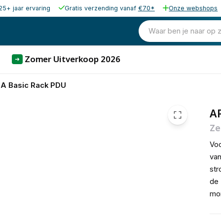
25+ jaar ervaring
Gratis verzending vanaf
€70*
Onze webshops
90,00
excl. b
108,90
Waar ben je naar op 
incl. 
Zomer Uitverkoop 2026
➜
A Basic Rack PDU
A
Ze
Voo
van
str
de 
mo