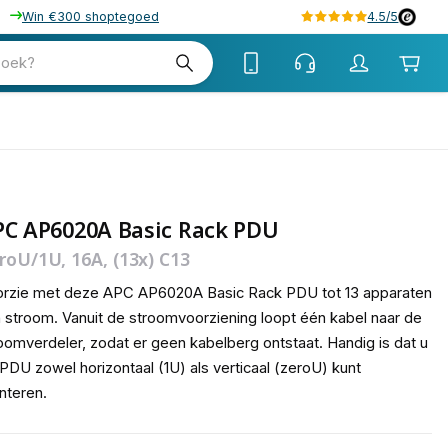
Win €300 shoptegoed
4.5/5
tw
zoek?
btw
PC AP6020A Basic Rack PDU
roU/1U, 16A, (13x) C13
rzie met deze APC AP6020A Basic Rack PDU tot 13 apparaten
 stroom. Vanuit de stroomvoorziening loopt één kabel naar de
oomverdeler, zodat er geen kabelberg ontstaat. Handig is dat u
PDU zowel horizontaal (1U) als verticaal (zeroU) kunt
nteren.