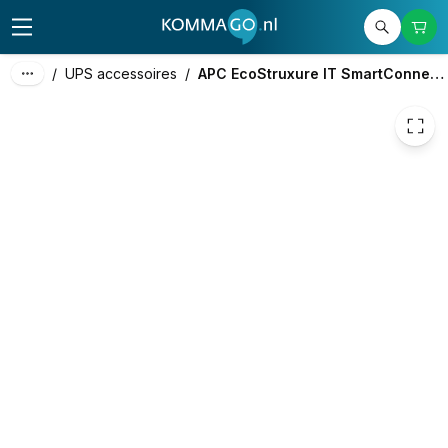
69,00
excl. btw
83,49
incl. btw
/
UPS accessoires
/
APC EcoStruxure IT SmartConnect licentie