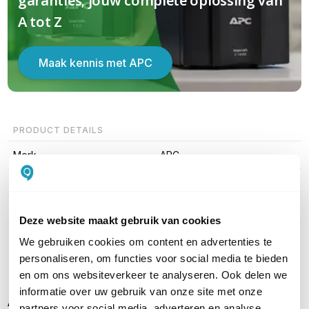
garanties; jouw complete oplossing van
A tot Z
Maak kennis met APC
PRODUCT DETAILS
Merk
APC
Artikelnummer
ERWPMON1-3Y-DIGI
EAN
0731304577638
Deze website maakt gebruik van cookies
We gebruiken cookies om content en advertenties te
Toon meer
personaliseren, om functies voor social media te bieden
en om ons websiteverkeer te analyseren. Ook delen we
informatie over uw gebruik van onze site met onze
Alternatieve producten vergelijken
partners voor social media, adverteren en analyse.