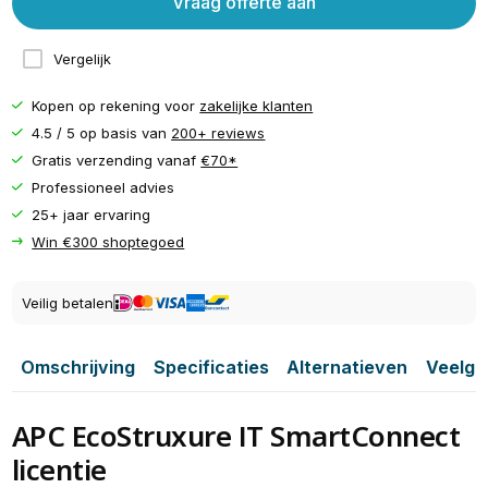
Vraag offerte aan
Vergelijk
Kopen op rekening voor
zakelijke klanten
4.5 / 5 op basis van
200+ reviews
Gratis verzending vanaf
€70*
Professioneel advies
25+ jaar ervaring
Win €300 shoptegoed
Veilig betalen
Omschrijving
Specificaties
Alternatieven
Veelge
APC EcoStruxure IT SmartConnect
licentie