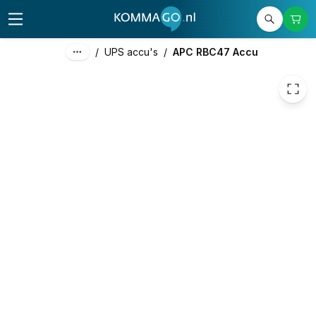
35,02
excl. btw
42,37
incl. btw
/
UPS accu's
/
APC RBC47 Accu