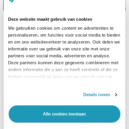
Maak kennis met APC
Deze website maakt gebruik van cookies
We gebruiken cookies om content en advertenties te
PRODUCT DETAILS
personaliseren, om functies voor social media te bieden
Merk
APC
en om ons websiteverkeer te analyseren. Ook delen we
informatie over uw gebruik van onze site met onze
Artikelnummer
RBC47
partners voor social media, adverteren en analyse.
EAN
0731304220930
Deze partners kunnen deze gegevens combineren met
andere informatie die u aan ze heeft verstrekt of die ze
hebben verzameld op basis van uw gebruik van hun
services.
WIL JIJ ADVIES OP MAAT?
Details tonen
Vraag het onze experts!
Bel ons
Alle cookies toestaan
E-mail