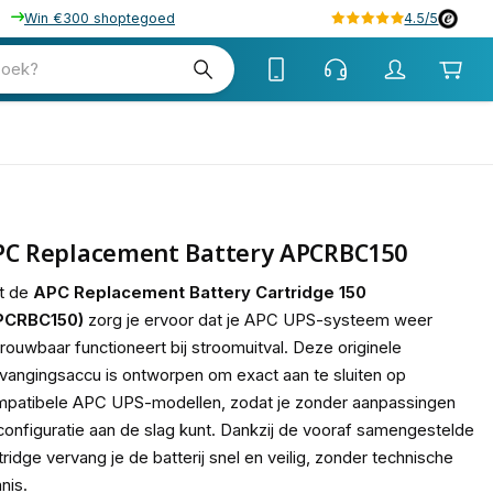
Win €300 shoptegoed
4.5/5
tw
zoek?
tw
PC Replacement Battery APCRBC150
t de
APC Replacement Battery Cartridge 150
PCRBC150)
zorg je ervoor dat je APC UPS-systeem weer
rouwbaar functioneert bij stroomuitval. Deze originele
vangingsaccu is ontworpen om exact aan te sluiten op
patibele APC UPS-modellen, zodat je zonder aanpassingen
configuratie aan de slag kunt. Dankzij de vooraf samengestelde
tridge vervang je de batterij snel en veilig, zonder technische
nis.