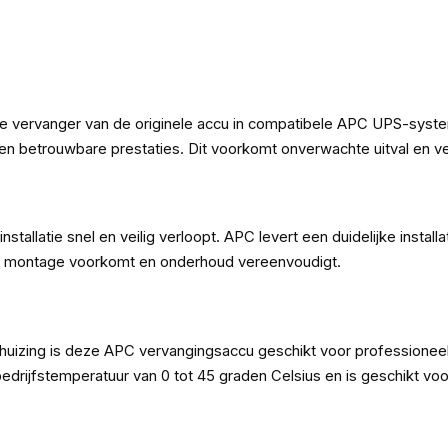
e vervanger van de originele accu in compatibele APC UPS-syste
 en betrouwbare prestaties. Dit voorkomt onverwachte uitval en v
nstallatie snel en veilig verloopt. APC levert een duidelijke instal
ens montage voorkomt en onderhoud vereenvoudigt.
uizing is deze APC vervangingsaccu geschikt voor professioneel 
edrijfstemperatuur van 0 tot 45 graden Celsius en is geschikt vo