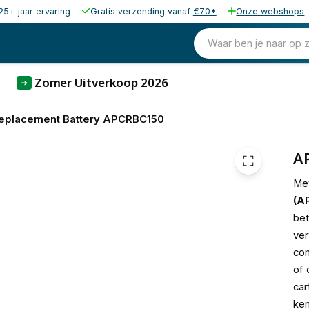
25+ jaar ervaring
Gratis verzending vanaf
€70*
Onze webshops
422,95
excl. b
511,77
Waar ben je naar op 
incl. b
Zomer Uitverkoop 2026
➜
eplacement Battery APCRBC150
A
Me
(A
bet
ver
com
of 
car
ken