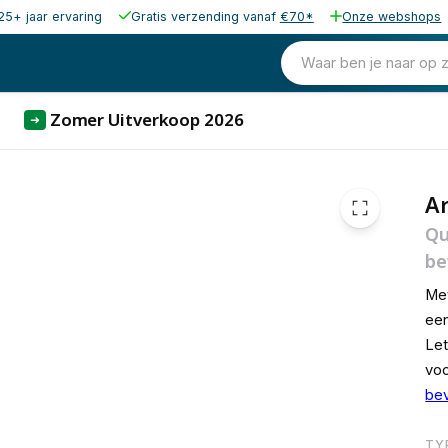
25+ jaar ervaring
Gratis verzending vanaf
€70*
Onze webshops
1,24
Waar ben je naar op 
Zomer Uitverkoop 2026
➜
Ar
Qu
be
Met
ee
Let
voo
bev
TY