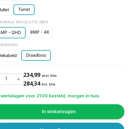
Turret
ullet
XIMALE RESOLUTIE (MP)
8MP - 4K
4MP - QHD
RBINDING
Draadloos
Bekabeld
234,99
excl. btw
284,34
incl. btw
 werkdagen voor 21:00 besteld, morgen in huis
In winkelwagen