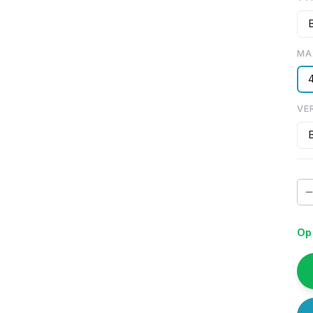
B
MA
VE
Op