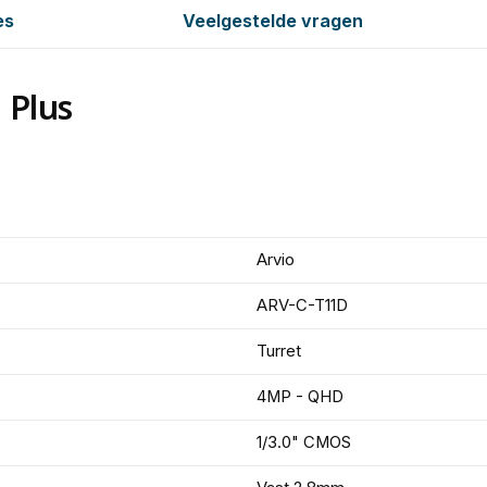
es
Veelgestelde vragen
 Plus
Arvio
ARV-C-T11D
Turret
4MP - QHD
1/3.0" CMOS