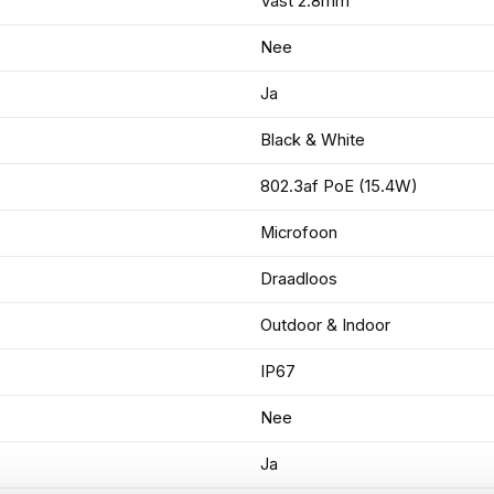
Vast 2.8mm
Nee
Ja
Black & White
802.3af PoE (15.4W)
Microfoon
Draadloos
Outdoor & Indoor
IP67
Nee
Ja