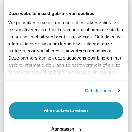
Deze website maakt gebruik van cookies
Barco ClickShare
Barco 
Barco ClickShare
We gebruiken cookies om content en advertenties te
CX-50 Gen2
CX-30
CX-20
personaliseren, om functies voor social media te bieden
Draadloos
Draadl
Draadloos
en om ons websiteverkeer te analyseren. Ook delen we
vergadersysteem, 2
vergade
vergadersysteem, 1
informatie over uw gebruik van onze site met onze
buttons
buttons
button
partners voor social media, adverteren en analyse.
3.450,00
2.575,0
2.050,00
excl. btw
excl. btw
Deze partners kunnen deze gegevens combineren met
4.174,50
3.115,75
2.480,50
incl. btw
incl. btw
andere informatie die u aan ze heeft verstrekt of die ze
hebben verzameld op basis van uw gebruik van hun
services.
WIL JIJ ADVIES OP MAAT?
Details tonen
Vraag het onze experts!
Alle cookies toestaan
Bel ons
E-mail
Aanpassen