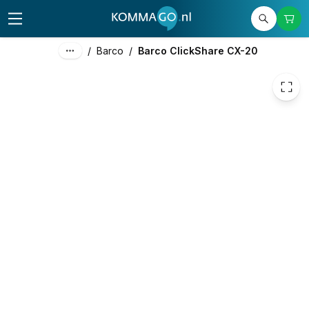
2.050,00
excl. btw
2.480,50
incl. btw
/
Barco
/
Barco ClickShare CX-20