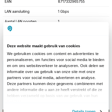
EAN
8717332965755
LAN aansluiting
1 Gbps
Aantal LAN poorten
1
PoE
802.3af PoE (15.4W)
Toon meer
Deze website maakt gebruik van cookies
We gebruiken cookies om content en advertenties te
personaliseren, om functies voor social media te bieden
en om ons websiteverkeer te analyseren. Ook delen we
WIL JIJ ADVIES OP MAAT?
informatie over uw gebruik van onze site met onze
Vraag het onze experts!
partners voor social media, adverteren en analyse.
Deze partners kunnen deze gegevens combineren met
Bel ons
andere informatie die u aan ze heeft verstrekt of die ze
hebben verzameld op basis van uw gebruik van hun
E-mail
services.
Details tonen