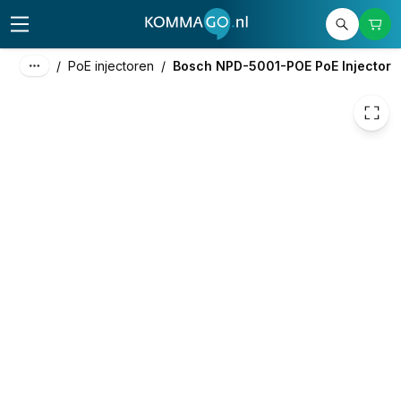
79,00
excl. btw
95,59
incl. btw
/
PoE injectoren
/
Bosch NPD-5001-POE PoE Injector