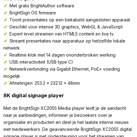
Met gratis BrightAuthor software
BrightSign OS firmware
Toont presentaties op een bekabeld aangesloten apparaat
Geschikt voor intense 3D graphics, WebGL & JavaScript
Expert level streamen van HTML5 content en live tv
Streamt presentaties naar apparatuur op hetzelfde lokale
netwerk
Realtime klok met 14 dagen ononderbroken werking
USB-interactiviteit (USB type C)
Netwerkverbinding via Gigabit Ethernet, PoE+ voeding
mogelijk
Afmetingen: 253.2 x 232.12 x 48mm
8K digital signage player
Met de BrightSign XC2055 Media player leidt je de aandacht
naar je aanbiedingen, informeer je bezoekers over je
organisatie en producten en deel je het laatste interne nieuws
met medewerkers. De geavanceerde BrightSign XC2055 digital
signage player is met ondersteuning voor het streamen van