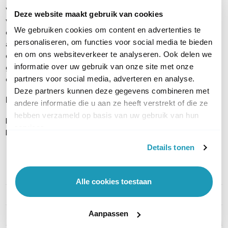
voorgaande BrightSign media players en maakt een
Deze website maakt gebruik van cookies
vereenvoudigde Wi-Fi & SSD installatie mogelijk. Door het
We gebruiken cookies om content en advertenties te
compacte formaat is de digital signage player gemakkelijk
personaliseren, om functies voor social media te bieden
achter een display te monteren, waardoor het apparaat niet
en om ons websiteverkeer te analyseren. Ook delen we
opvalt. Daarnaast ondersteunt de media player PoE+, zodat je
informatie over uw gebruik van onze site met onze
geen extra stroomkabel nodig hebt. De XC2055 werkt bij
partners voor social media, adverteren en analyse.
omgevingstemperaturen van 0°C tot maximaal 70°C.
Deze partners kunnen deze gegevens combineren met
Inhoud verpakking
andere informatie die u aan ze heeft verstrekt of die ze
hebben verzameld op basis van uw gebruik van hun
BrightSign XC2055 Mediaplayer
services.
Handleiding
Details tonen
PRODUCT DETAILS
Alle cookies toestaan
Merk
BrightSign
Aanpassen
Artikelnummer
XC2055