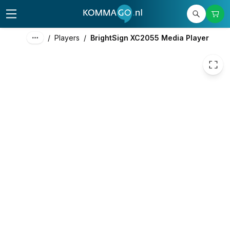
1.329,00
excl. btw
1.608,09
incl. btw
/
Players
/
BrightSign XC2055 Media Player