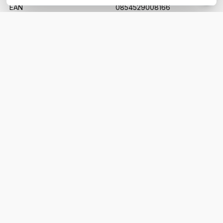
EAN
0854529008166
WIL JIJ ADVIES OP MAAT?
Vraag het onze experts!
Bel ons
E-mail