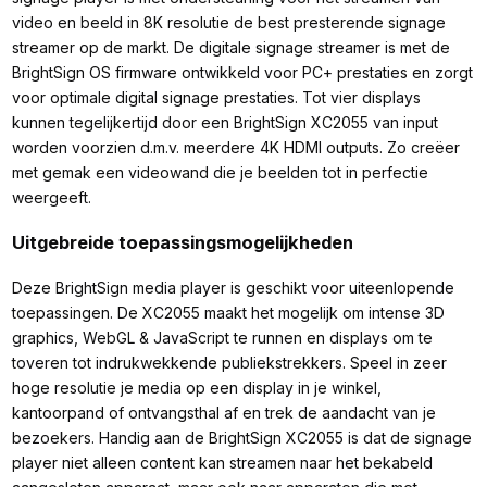
video en beeld in 8K resolutie de best presterende signage
streamer op de markt. De digitale signage streamer is met de
BrightSign OS firmware ontwikkeld voor PC+ prestaties en zorgt
voor optimale digital signage prestaties. Tot vier displays
kunnen tegelijkertijd door een BrightSign XC2055 van input
worden voorzien d.m.v. meerdere 4K HDMI outputs. Zo creëer
met gemak een videowand die je beelden tot in perfectie
weergeeft.
Uitgebreide toepassingsmogelijkheden
Deze BrightSign media player is geschikt voor uiteenlopende
toepassingen. De XC2055 maakt het mogelijk om intense 3D
graphics, WebGL & JavaScript te runnen en displays om te
toveren tot indrukwekkende publiekstrekkers. Speel in zeer
hoge resolutie je media op een display in je winkel,
kantoorpand of ontvangsthal af en trek de aandacht van je
bezoekers. Handig aan de BrightSign XC2055 is dat de signage
player niet alleen content kan streamen naar het bekabeld