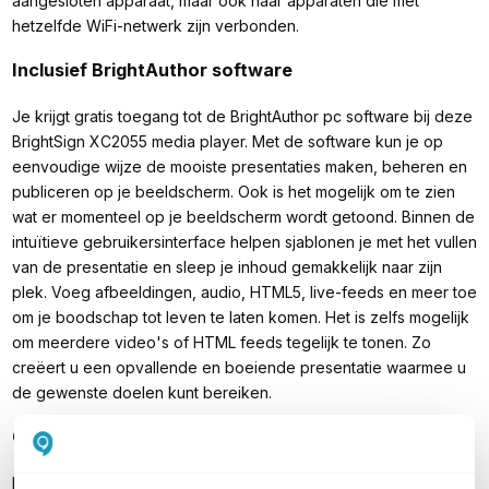
aangesloten apparaat, maar ook naar apparaten die met
hetzelfde WiFi-netwerk zijn verbonden.
Inclusief BrightAuthor software
Je krijgt gratis toegang tot de BrightAuthor pc software bij deze
BrightSign XC2055 media player. Met de software kun je op
eenvoudige wijze de mooiste presentaties maken, beheren en
publiceren op je beeldscherm. Ook is het mogelijk om te zien
wat er momenteel op je beeldscherm wordt getoond. Binnen de
intuïtieve gebruikersinterface helpen sjablonen je met het vullen
van de presentatie en sleep je inhoud gemakkelijk naar zijn
plek. Voeg afbeeldingen, audio, HTML5, live-feeds en meer toe
om je boodschap tot leven te laten komen. Het is zelfs mogelijk
om meerdere video's of HTML feeds tegelijk te tonen. Zo
creëert u een opvallende en boeiende presentatie waarmee u
de gewenste doelen kunt bereiken.
Compact formaat
De BrightSign XC2055 heeft een nog dunner design dan de