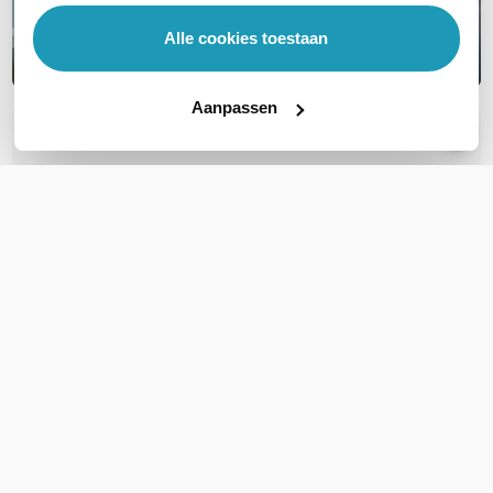
Alle cookies toestaan
Aanpassen
OVER DIT PRODUCT
Veelgestelde vragen
Geen vragen gevonden
Stel een vraag
REVIEWS
(
0
)
Ga naar Trusted Shops reviews
Wees de eerste die een review schrijft!