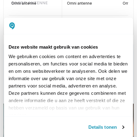
SOORT ANTENNE
Omni antenne
Omni antenne
Omni a
INCLUSIEF ANTENNEKABEL(S)
Nee; niet meegeleverd
5 meter
10 mete
Deze website maakt gebruik van cookies
WIL JIJ ADVIES OP MAAT?
We gebruiken cookies om content en advertenties te
Vraag het onze experts!
personaliseren, om functies voor social media te bieden
en om ons websiteverkeer te analyseren. Ook delen we
Bel ons
informatie over uw gebruik van onze site met onze
partners voor social media, adverteren en analyse.
Email
Deze partners kunnen deze gegevens combineren met
andere informatie die u aan ze heeft verstrekt of die ze
hebben verzameld op basis van uw gebruik van hun
services.
Details tonen