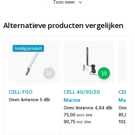
Toon meer
Alternatieve producten vergelijken
Huidig product
CELL-FGO
CELL 4G/3G/2G
CELL 
Omni Antenne 5 dBi
Marine
Marin
Omni Antenne 4,64 dBi
Omni An
75,00
85,00
excl. btw
ex
90,75
102,85
incl. btw
i