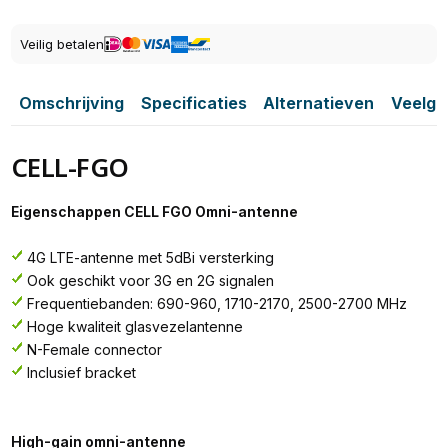
Veilig betalen
Omschrijving
Specificaties
Alternatieven
Veelge
CELL-FGO
Eigenschappen CELL FGO Omni-antenne
4G LTE-antenne met 5dBi versterking
Ook geschikt voor 3G en 2G signalen
Frequentiebanden: 690-960, 1710-2170, 2500-2700 MHz
Hoge kwaliteit glasvezelantenne
N-Female connector
Inclusief bracket
High-gain omni-antenne