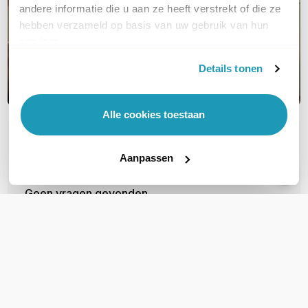
andere informatie die u aan ze heeft verstrekt of die ze
hebben verzameld op basis van uw gebruik van hun
services.
Details tonen
Alle cookies toestaan
OVER DIT PRODUCT
Aanpassen
Veelgestelde vragen
Geen vragen gevonden
Stel een vraag
REVIEWS
(
0
)
Ga naar Trusted Shops reviews