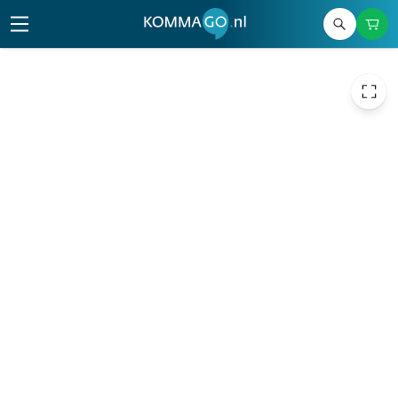
718,89
excl. btw
869,86
incl. btw