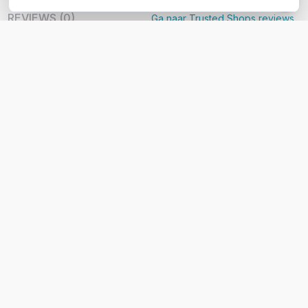
REVIEWS
(
0
)
Ga naar Trusted Shops reviews
Wees de eerste die een review schrijft!
Schrijf een review
Support
Klantenservice
Bestellen & Betalen
Bezorgen & installeren
Over KommaGo