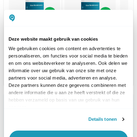
Cisco Meraki MX105
Cisco Meraki MX105
Cisco 
Deze website maakt gebruik van cookies
Cloud Enterprise
Cloud Enterprise
Cloud 
Licentie
Licentie
Licent
We gebruiken cookies om content en advertenties te
personaliseren, om functies voor social media te bieden
1 jaar
3 jaar
5 jaar
en om ons websiteverkeer te analyseren. Ook delen we
2.250,00
5.050,00
8.415,0
excl. btw
excl. btw
2.722,50
6.110,50
10.182,1
informatie over uw gebruik van onze site met onze
incl. btw
incl. btw
partners voor social media, adverteren en analyse.
Deze partners kunnen deze gegevens combineren met
andere informatie die u aan ze heeft verstrekt of die ze
hebben verzameld op basis van uw gebruik van hun
WIL JIJ ADVIES OP MAAT?
services.
Vraag het onze experts!
Details tonen
Bel ons