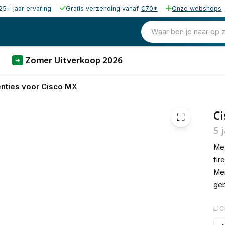
25+ jaar ervaring
Gratis verzending vanaf
€70*
Onze webshops
€ 229,
Waar ben je naar op 
Zomer Uitverkoop 2026
➜
enties voor Cisco MX
Ci
5 
Met
fir
Mer
geb
LI