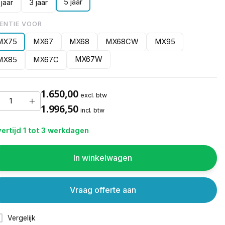
5 jaar
 jaar
3 jaar
CENTIE VOOR
MX75
MX67
MX68
MX68CW
MX95
MX67W
MX85
MX67C
1.650,00
excl. btw
1.996,50
incl. btw
ertijd 1 tot 3 werkdagen
In winkelwagen
Vraag offerte aan
Vergelijk