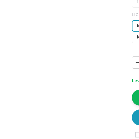
1
LI
Lev