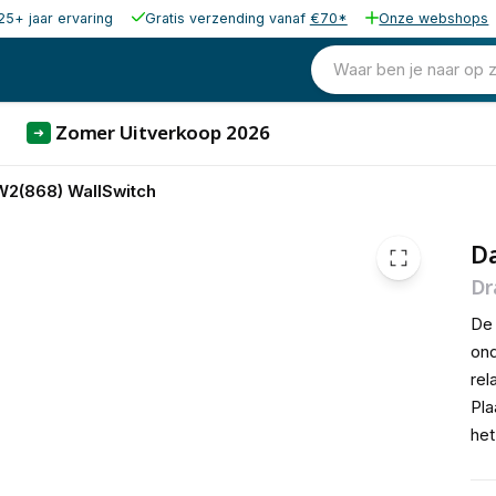
25+ jaar ervaring
Gratis verzending vanaf
€70*
Onze webshops
50,97
excl. b
61,67
Waar ben je naar op 
incl. b
Zomer Uitverkoop 2026
➜
2(868) WallSwitch
D
Dr
D
ond
rel
Pla
het