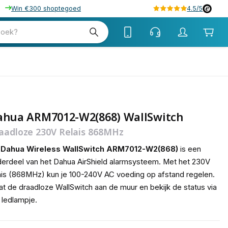
Win €300 shoptegoed
4.5/5
tw
zoek?
tw
ahua ARM7012-W2(868) WallSwitch
aadloze 230V Relais 868MHz
e
Dahua Wireless WallSwitch ARM7012-W2(868)
is een
erdeel van het Dahua AirShield alarmsysteem. Met het 230V
ais (868MHz) kun je 100-240V AC voeding op afstand regelen.
at de draadloze WallSwitch aan de muur en bekijk de status via
 ledlampje.