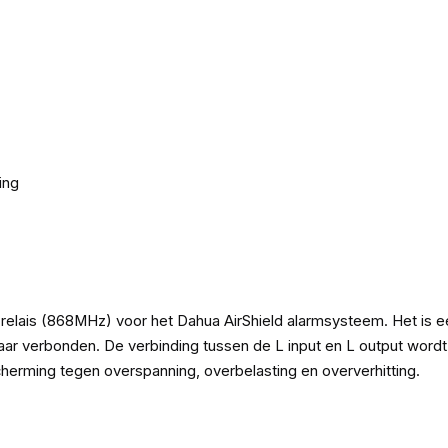
ing
lais (868MHz) voor het Dahua AirShield alarmsysteem. Het is e
lkaar verbonden. De verbinding tussen de L input en L output wor
herming tegen overspanning, overbelasting en oververhitting.